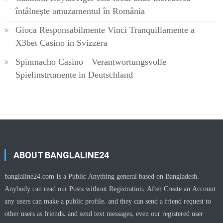
întâlnește amuzamentul în România
Gioca Responsabilmente Vinci Tranquillamente a
X3bet Casino in Svizzera
Spinmacho Casino – Verantwortungsvolle
Spielinstrumente in Deutschland
ABOUT BANGLALINE24
banglaline24.com Is a Public Anything general based on Bangladesh.
Anybody can read our Posts without Registration. After Create an Account
any users can make a public profile. and they can send a friend request to
other users as friends. and send text messages, even our registered user