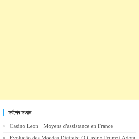
সর্বশেষ সংবাদ
Casino Leon – Moyens d’assistance en France
Evolução das Moedas Digitais: O Casino Frumzi Adota