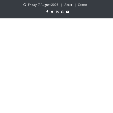
Friday, 7 August 2026
About
Contact