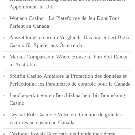
Appointment in UK
Wonaco Casino – La Plateforme de Jeu Dont Tous
Parlent au Canada
Auszahlungstempo im Vergleich: Das präsentiert Bizzo
Casino für Spieler aus Österreich
Market Comparison: Where House of Fun Slot Ranks
in Australia
Spinfin Casino Améliore la Protection des données et
Perfectionne les Paramètres de contrôle pour le Canada
Landbeperkingen en Beschikbaarheid bij Bonuskong
Casino
Crystal Roll Casino – Votre en direction de grandes
victoires au casino au Canada
Cazinoul RoyalsTiger este locul unde încrederea