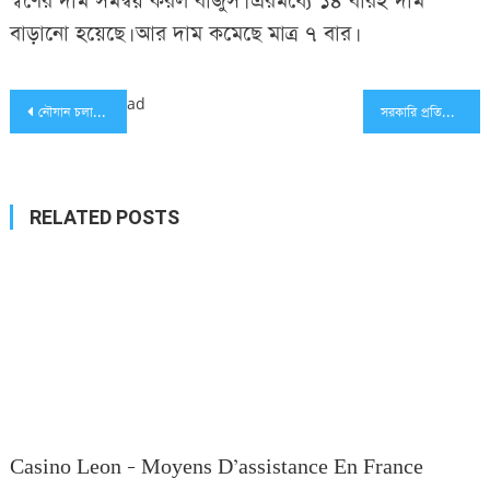
স্বর্ণের দাম সমন্বয় করল বাজুস। এরমধ্যে ১৪ বারই দাম
বাড়ানো হয়েছে। আর দাম কমেছে মাত্র ৭ বার।
Post
ad
নৌযান চলাচল নিয়ে আবহাওয়া অফিসের সতর্কবার্তা
সরকারি প্রতিষ্ঠানে কোনো দুর্নীতি থাকবে না : প্রধান উপদেষ্টা
navigation
RELATED POSTS
Casino Leon – Moyens D’assistance En France