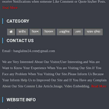
receive Notifications when someone Like Comment or Quote his/her Posts.
Read More
CATEGORY
জাতীয়
বিদেশ
বিনোদন
এক্সক্লুসিভ
খেলা
আজব দুনিয়া
CONTACT US
Email :
banglaline24.com@gmail.com
We are Very Interested About Our Visitor/User Interesting.and Was are
Want to Know Your Experience When You are Visiting Our Site.If You
Face any Problem When You Visiting Our Site.Please Inform Us Because
Your Inform Help Us to Improved Our Site and If You Have any Complain
About Our Site Content Like Article,Image, Video Embedding.
Read More
WEBSITE INFO