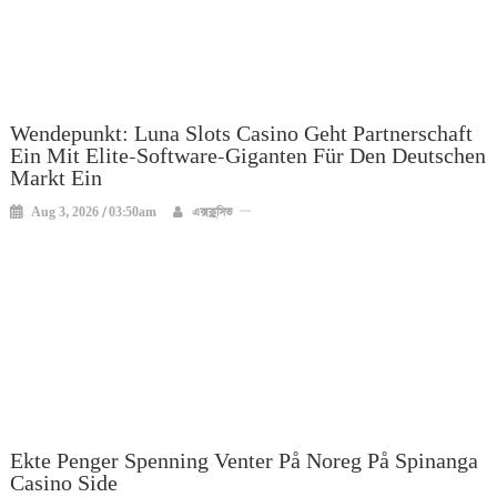
Wendepunkt: Luna Slots Casino Geht Partnerschaft
Ein Mit Elite-Software-Giganten Für Den Deutschen
Markt Ein
Aug 3, 2026 / 03:50am
এক্সক্লুসিভ
Ekte Penger Spenning Venter På Noreg På Spinanga
Casino Side