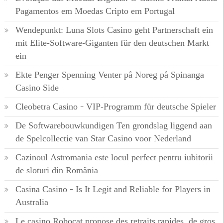
Pagamentos em Moedas Cripto em Portugal
Wendepunkt: Luna Slots Casino geht Partnerschaft ein
mit Elite-Software-Giganten für den deutschen Markt
ein
Ekte Penger Spenning Venter på Noreg på Spinanga
Casino Side
Cleobetra Casino – VIP-Programm für deutsche Spieler
De Softwarebouwkundigen Ten grondslag liggend aan
de Spelcollectie van Star Casino voor Nederland
Cazinoul Astromania este locul perfect pentru iubitorii
de sloturi din România
Casina Casino – Is It Legit and Reliable for Players in
Australia
Le casino Robocat propose des retraits rapides, de gros