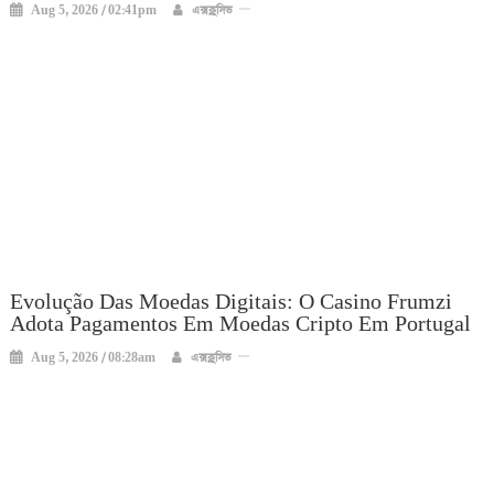
Aug 5, 2026 / 02:41pm
এক্সক্লুসিভ
Evolução Das Moedas Digitais: O Casino Frumzi
Adota Pagamentos Em Moedas Cripto Em Portugal
Aug 5, 2026 / 08:28am
এক্সক্লুসিভ