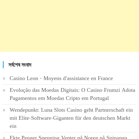
সর্বশেষ সংবাদ
Casino Leon – Moyens d’assistance en France
Evolução das Moedas Digitais: O Casino Frumzi Adota
Pagamentos em Moedas Cripto em Portugal
Wendepunkt: Luna Slots Casino geht Partnerschaft ein
mit Elite-Software-Giganten für den deutschen Markt
ein
Ekte Penger Spenning Venter på Noreg på Spinanga