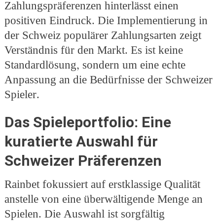
Zahlungspräferenzen hinterlässt einen
positiven Eindruck. Die Implementierung in
der Schweiz populärer Zahlungsarten zeigt
Verständnis für den Markt. Es ist keine
Standardlösung, sondern um eine echte
Anpassung an die Bedürfnisse der Schweizer
Spieler.
Das Spieleportfolio: Eine
kuratierte Auswahl für
Schweizer Präferenzen
Rainbet fokussiert auf erstklassige Qualität
anstelle von eine überwältigende Menge an
Spielen. Die Auswahl ist sorgfältig