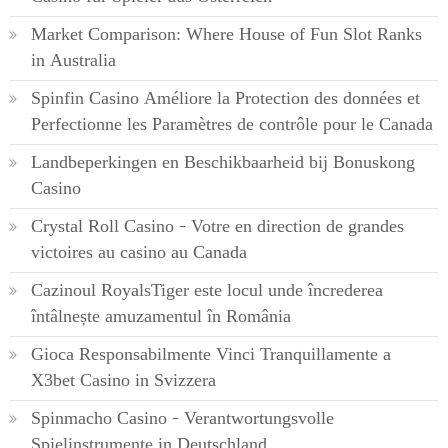
Market Comparison: Where House of Fun Slot Ranks
in Australia
Spinfin Casino Améliore la Protection des données et
Perfectionne les Paramètres de contrôle pour le Canada
Landbeperkingen en Beschikbaarheid bij Bonuskong
Casino
Crystal Roll Casino – Votre en direction de grandes
victoires au casino au Canada
Cazinoul RoyalsTiger este locul unde încrederea
întâlnește amuzamentul în România
Gioca Responsabilmente Vinci Tranquillamente a
X3bet Casino in Svizzera
Spinmacho Casino – Verantwortungsvolle
Spielinstrumente in Deutschland