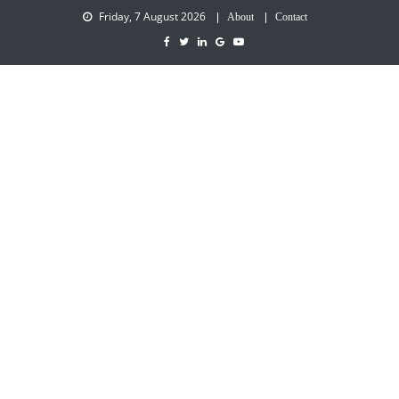
Friday, 7 August 2026
About
Contact