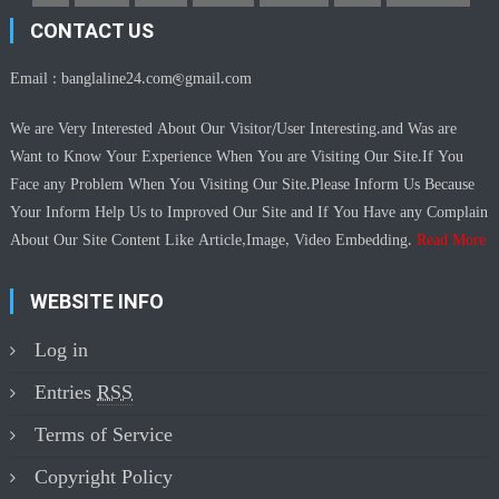
CONTACT US
Email :
banglaline24.com@gmail.com
We are Very Interested About Our Visitor/User Interesting.and Was are
Want to Know Your Experience When You are Visiting Our Site.If You
Face any Problem When You Visiting Our Site.Please Inform Us Because
Your Inform Help Us to Improved Our Site and If You Have any Complain
About Our Site Content Like Article,Image, Video Embedding.
Read More
WEBSITE INFO
Log in
Entries
RSS
Terms of Service
Copyright Policy