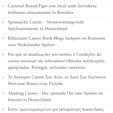
Cazinoul RoyalsTiger este locul unde încrederea
întâlnește amuzamentul în România
Spinmacho Casino – Verantwortungsvolle
Spielinstrumente in Deutschland
Billionaire Casino Biedt Mega Jackpots en Bonussen
voor Nederlandse Spelers
Por que as atualizações nos termos e Condições do
casino nacional são relevantes? Obtenha notificações
apropriadas. Portugal, utilizador cauteloso.
Το Savaspin Casino Σου Δίνει το Δικό Σου Exclusive
Welcome Bonus στην Ελλάδα
Abuking Casino – Der optimale Ort zum Spielen im
Internet in Deutschland
Είστε προετοιμασμένοι για ασταμάτητη διασκέδαση