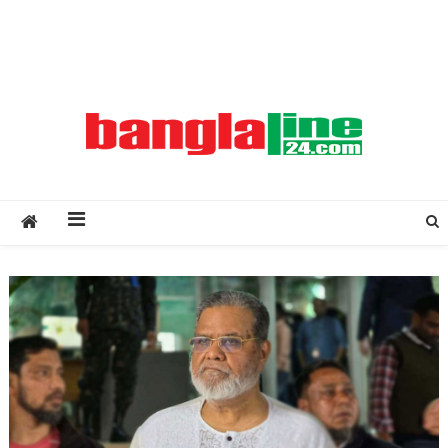
Creative Daily News