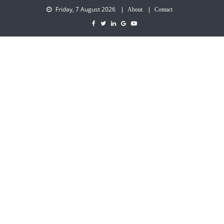
Friday, 7 August 2026
About
Contact