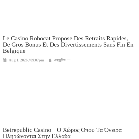
Le Casino Robocat Propose Des Retraits Rapides,
De Gros Bonus Et Des Divertissements Sans Fin En
Belgique
Aug 1, 2026 / 09:07pm
এক্সক্লুসিভ
Betrepublic Casino – Ο Χώρος Όπου Τα Όνειρα
Πληρώνονται Στην Ελλάδα