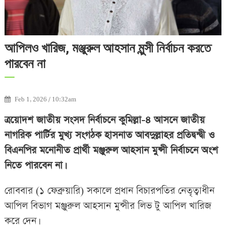
আপিলও খারিজ, মঞ্জুরুল আহসান মুন্সী নির্বাচন করতে
পারবেন না
Feb 1, 2026 / 10:32am
ত্রয়োদশ জাতীয় সংসদ নির্বাচনে কুমিল্লা-৪ আসনে জাতীয়
নাগরিক পার্টির মুখ্য সংগঠক হাসনাত আবদুল্লাহর প্রতিদ্বন্দ্বী ও
বিএনপির মনোনীত প্রার্থী মঞ্জুরুল আহসান মুন্সী নির্বাচনে অংশ
নিতে পারবেন না।
রোববার (১ ফেব্রুয়ারি) সকালে প্রধান বিচারপতির নেতৃত্বাধীন
আপিল বিভাগ মঞ্জুরুল আহসান মুন্সীর লিভ ‍টু আপিল খারিজ
করে দেন।