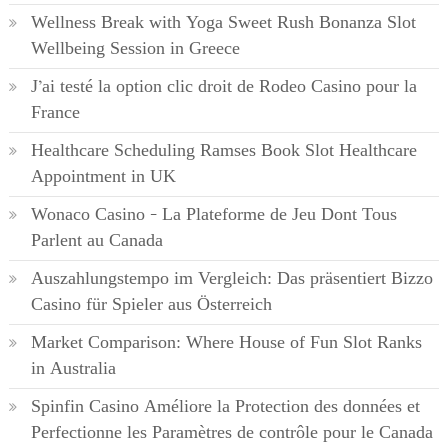
Wellness Break with Yoga Sweet Rush Bonanza Slot
Wellbeing Session in Greece
J’ai testé la option clic droit de Rodeo Casino pour la
France
Healthcare Scheduling Ramses Book Slot Healthcare
Appointment in UK
Wonaco Casino – La Plateforme de Jeu Dont Tous
Parlent au Canada
Auszahlungstempo im Vergleich: Das präsentiert Bizzo
Casino für Spieler aus Österreich
Market Comparison: Where House of Fun Slot Ranks
in Australia
Spinfin Casino Améliore la Protection des données et
Perfectionne les Paramètres de contrôle pour le Canada