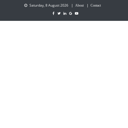
Saturday, 8 August 2026
About
Contact