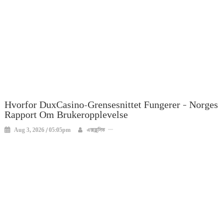
Hvorfor DuxCasino-Grensesnittet Fungerer – Norges
Rapport Om Brukeropplevelse
Aug 3, 2026 / 05:05pm
এক্সক্লুসিভ