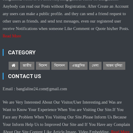
Anybody can read our Posts without Registration. After Create an Account
any users can make a public profile. and they can send a friend request to
other users as friends. and send text messages, even our registered user
receive Notifications when someone Like Comment or Quote his/her Posts.
Read More
CATEGORY
জাতীয়
বিদেশ
বিনোদন
এক্সক্লুসিভ
খেলা
আজব দুনিয়া
CONTACT US
Email :
banglaline24.com@gmail.com
We are Very Interested About Our Visitor/User Interesting.and Was are
Want to Know Your Experience When You are Visiting Our Site.If You
Face any Problem When You Visiting Our Site.Please Inform Us Because
Your Inform Help Us to Improved Our Site and If You Have any Complain
About Our Site Content Like Article,Image, Video Embedding.
Read More