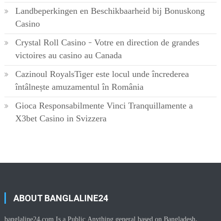
Landbeperkingen en Beschikbaarheid bij Bonuskong
Casino
Crystal Roll Casino – Votre en direction de grandes
victoires au casino au Canada
Cazinoul RoyalsTiger este locul unde încrederea
întâlnește amuzamentul în România
Gioca Responsabilmente Vinci Tranquillamente a
X3bet Casino in Svizzera
ABOUT BANGLALINE24
banglaline24.com Is a Public Anything general based on Bangladesh.