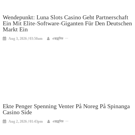
Wendepunkt: Luna Slots Casino Geht Partnerschaft
Ein Mit Elite-Software-Giganten Für Den Deutschen
Markt Ein
Aug 3, 2026 / 03:50am
এক্সক্লুসিভ
Ekte Penger Spenning Venter På Noreg På Spinanga
Casino Side
Aug 2, 2026 / 01:43pm
এক্সক্লুসিভ