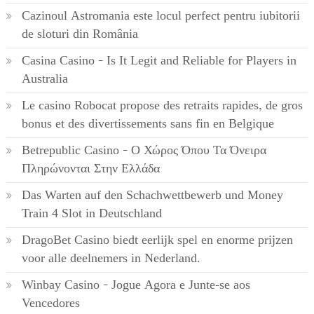
Cazinoul Astromania este locul perfect pentru iubitorii
de sloturi din România
Casina Casino – Is It Legit and Reliable for Players in
Australia
Le casino Robocat propose des retraits rapides, de gros
bonus et des divertissements sans fin en Belgique
Betrepublic Casino – Ο Χώρος Όπου Τα Όνειρα
Πληρώνονται Στην Ελλάδα
Das Warten auf den Schachwettbewerb und Money
Train 4 Slot in Deutschland
DragoBet Casino biedt eerlijk spel en enorme prijzen
voor alle deelnemers in Nederland.
Winbay Casino – Jogue Agora e Junte-se aos
Vencedores