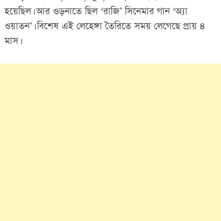
হয়েছিল। আর ওড়নাতে ছিল ‘রাজি’ সিনেমার গান ‘অ্যা
ওয়াতন’। বিশেষ এই লেহেঙ্গা তৈরিতে সময় লেগেছে প্রায় ৪
মাস।