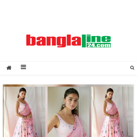
Creative Daily News