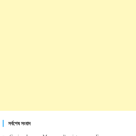
সর্বশেষ সংবাদ