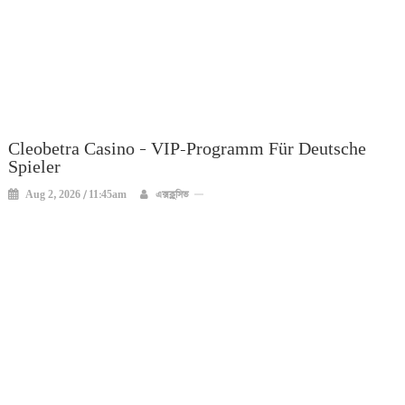
Cleobetra Casino – VIP-Programm Für Deutsche
Spieler
Aug 2, 2026 / 11:45am
এক্সক্লুসিভ