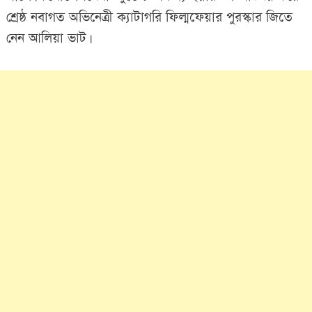
শ্রেষ্ঠ নবাগত অভিনেত্রী ক্যাটাগরি ফিল্মফেয়ার পুরস্কার জিতে
নেন আলিয়া ভাট।