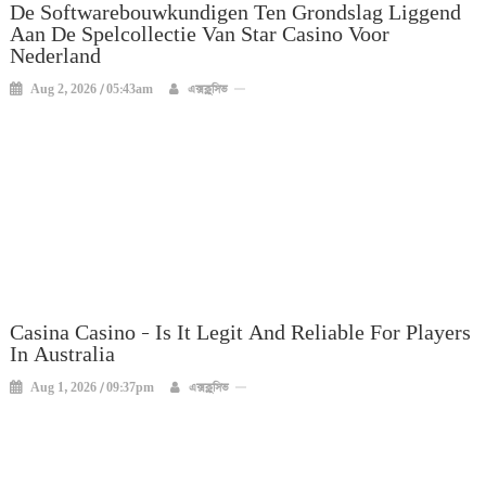
De Softwarebouwkundigen Ten Grondslag Liggend
Aan De Spelcollectie Van Star Casino Voor
Nederland
Aug 2, 2026 / 05:43am
এক্সক্লুসিভ
Casina Casino – Is It Legit And Reliable For Players
In Australia
Aug 1, 2026 / 09:37pm
এক্সক্লুসিভ