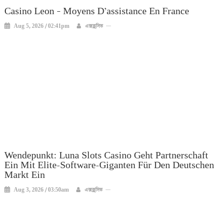
Casino Leon – Moyens D’assistance En France
Aug 5, 2026 / 02:41pm
এক্সক্লুসিভ
Wendepunkt: Luna Slots Casino Geht Partnerschaft
Ein Mit Elite-Software-Giganten Für Den Deutschen
Markt Ein
Aug 3, 2026 / 03:50am
এক্সক্লুসিভ