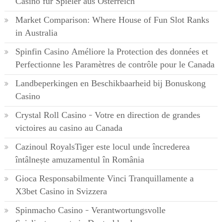
Casino für Spieler aus Österreich
Market Comparison: Where House of Fun Slot Ranks
in Australia
Spinfin Casino Améliore la Protection des données et
Perfectionne les Paramètres de contrôle pour le Canada
Landbeperkingen en Beschikbaarheid bij Bonuskong
Casino
Crystal Roll Casino – Votre en direction de grandes
victoires au casino au Canada
Cazinoul RoyalsTiger este locul unde încrederea
întâlnește amuzamentul în România
Gioca Responsabilmente Vinci Tranquillamente a
X3bet Casino in Svizzera
Spinmacho Casino – Verantwortungsvolle