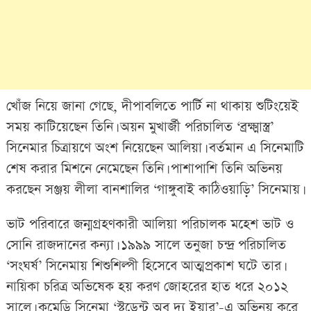
খোঁজ নিয়ে জানা গেছে, দীপাবলিতে পার্টি না থাকায় শুটিংয়েই
সময় কাটিয়েছেন তিনি। অয়ন মুখার্জী পরিচালিত ‘ব্রক্ষ্মাস্ত্র’
সিনেমার চিত্রায়ণে অংশ নিয়েছেন আলিয়া। বর্তমান এ সিনেমাটি
শেষ করার মিশনে নেমেছেন তিনি। পাশাপাশি তিনি অভিনয়
করছেন সঞ্জয় লীলা বানশালির ‘গাঙ্গুবাই কাঠিওয়াড়ি’ সিনেমায়।
ভাট পরিবারে জন্মগ্রহণকারী আলিয়া পরিচালক মহেশ ভাট ও
সোনি রাজদানের কন্যা। ১৯৯৯ সালে তনুজা চন্দ্র পরিচালিত
‘সংঘর্ষ’ সিনেমায় শিশুশিল্পী হিসেবে আত্মপ্রকাশ ঘটে তার।
নায়িকা চরিত্র অভিষেক হয় করণ জোহরের হাত ধরে ২০১২
সালে। কমেডি সিনেমা ‘স্টুডেন্ট অব দ্য ইয়ার’-এ অভিনয় করে