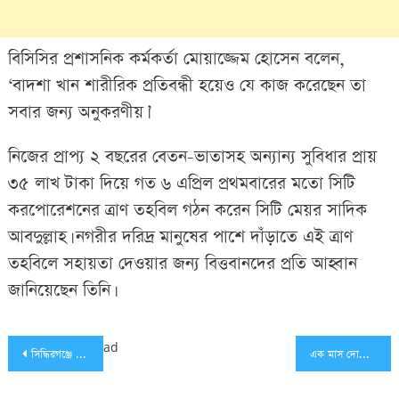
বিসিসির প্রশাসনিক কর্মকর্তা মোয়াজ্জেম হোসেন বলেন,
‘বাদশা খান শারীরিক প্রতিবন্ধী হয়েও যে কাজ করেছেন তা
সবার জন্য অনুকরণীয়।’
নিজের প্রাপ্য ২ বছরের বেতন-ভাতাসহ অন্যান্য সুবিধার প্রায়
৩৫ লাখ টাকা দিয়ে গত ৬ এপ্রিল প্রথমবারের মতো সিটি
করপোরেশনের ত্রাণ তহবিল গঠন করেন সিটি মেয়র সাদিক
আবদুল্লাহ। নগরীর দরিদ্র মানুষের পাশে দাঁড়াতে এই ত্রাণ
তহবিলে সহায়তা দেওয়ার জন্য বিত্তবানদের প্রতি আহ্বান
জানিয়েছেন তিনি।
Post
ad
সিদ্ধিরগঞ্জে ১৭ র‌্যাব সদস্য করোনা আ’ক্রান্ত
এক মাস দোকান বন্ধ, জুতার বক্সে মিলল ২০০ গোখরা
navigation