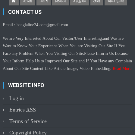
জাতীয়
বিদেশ
বিনোদন
এক্সক্লুসিভ
খেলা
আজব দুনিয়া
CONTACT US
Email :
banglaline24.com@gmail.com
We are Very Interested About Our Visitor/User Interesting.and Was are
Want to Know Your Experience When You are Visiting Our Site.If You
Face any Problem When You Visiting Our Site.Please Inform Us Because
Your Inform Help Us to Improved Our Site and If You Have any Complain
About Our Site Content Like Article,Image, Video Embedding.
Read More
WEBSITE INFO
Log in
Entries
RSS
Terms of Service
Copyright Policy