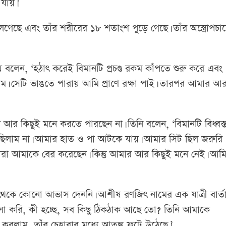
যায়।’
েছে এবং তাঁর শরীরের ১৮ শতাংশ পুড়ে গেছে। তাঁর অস্ত্রোপচা
ে বলেন, ‘হঠাৎ করেই বিমানটি প্রচণ্ড রকম কাঁপতে শুরু করে এবং
িলাম। সেটি ভাঙতে পারায় আমি প্রাণে রক্ষা পাই। তারপর আমার আ
পর আর কিছুই মনে করতে পারছেন না। তিনি বলেন, ‘বিমানটি বিধ্বস্
ারছিলাম না। আমার হাত ও পা আটকে যায়। আমার সিট ছিল জরুরি
্মীরা আমাকে বের করেছেন। কিন্তু আমার আর কিছুই মনে নেই। আম
 থেকে কোনো আভাস দেননি। আশীষ রণজিৎ নামের এক যাত্রী বার্ত
সা করি, কী হচ্ছে, সব কিছু ঠিকঠাক আছে তো? তিনি আমাকে
্ষ করলাম, তাঁর চেহারার মধ্যে আতঙ্ক ফুটে উঠেছে।’