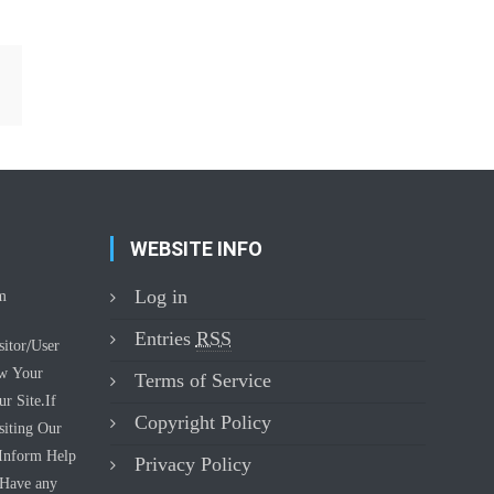
WEBSITE INFO
Log in
m
Entries
RSS
sitor/User
ow Your
Terms of Service
r Site.If
Copyright Policy
iting Our
 Inform Help
Privacy Policy
 Have any