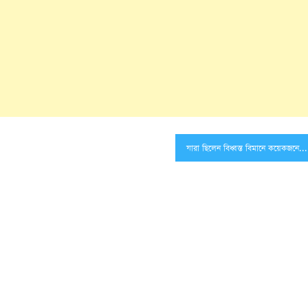
যারা ছিলেন বিধ্বস্ত বিমানে কয়েকজনের ছবিসহ