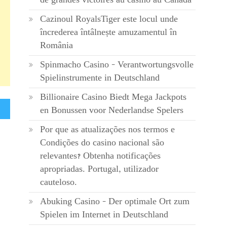
Cazinoul RoyalsTiger este locul unde
încrederea întâlnește amuzamentul în
România
Spinmacho Casino – Verantwortungsvolle
Spielinstrumente in Deutschland
Billionaire Casino Biedt Mega Jackpots
en Bonussen voor Nederlandse Spelers
Por que as atualizações nos termos e
Condições do casino nacional são
relevantes? Obtenha notificações
apropriadas. Portugal, utilizador
cauteloso.
Abuking Casino – Der optimale Ort zum
Spielen im Internet in Deutschland