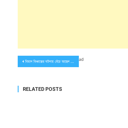
Post
ad
বিমান বিধ্বস্তের ঘটনায় বেঁচে আছেন বাংলাদেশি নয়জন
navigation
RELATED POSTS