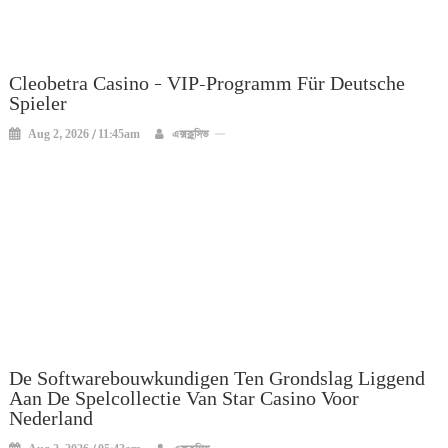
Cleobetra Casino – VIP-Programm Für Deutsche
Spieler
Aug 2, 2026 / 11:45am
এক্সক্লুসিভ
De Softwarebouwkundigen Ten Grondslag Liggend
Aan De Spelcollectie Van Star Casino Voor
Nederland