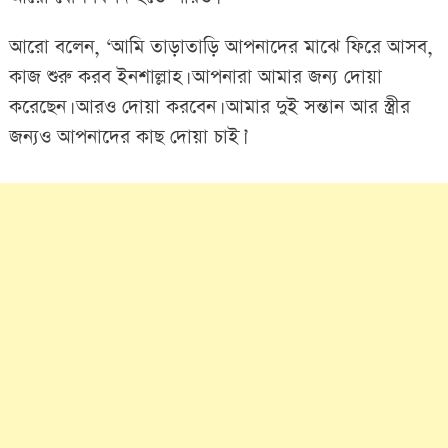
আরো বলেন, ‘আমি তাড়াতাড়ি আপনাদের মাঝে ফিরে আসব,
কাজ শুরু করব ইনশাল্লাহ। আপনারা আমার জন্য দোয়া
করেছেন। আরও দোয়া করবেন। আমার দুই সন্তান আর স্ত্রীর
জন্যও আপনাদের কাছ দোয়া চাই।’