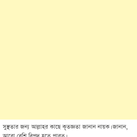
সুস্থতার জন্য আল্লাহর কাছে কৃতজ্ঞতা জানান নায়ক। জানান,
আরো বেশি বিপদ হতে পারত।