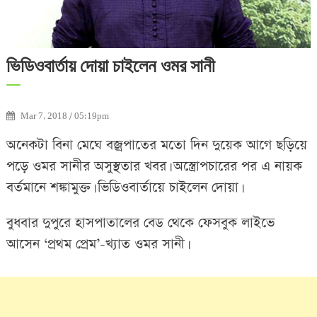
ভিডিওবার্তায় দোয়া চাইলেন ওমর সানী
Mar 7, 2018 / 05:19pm
অনেকটা বিনা মেঘে বজ্রপাতের মতো দিন দুয়েক আগে ছড়িয়ে
পড়ে ওমর সানীর অসুস্থতার খবর। অস্ত্রোপচারের পর এ নায়ক
বর্তমানে শঙ্কামুক্ত। ভিডিওবার্তায়ে চাইলেন দোয়া।
বুধবার দুপুরে হাসপাতালের বেড থেকে ফেসবুক লাইভে
আসেন ‘প্রথম প্রেম’-খ্যাত ওমর সানী।