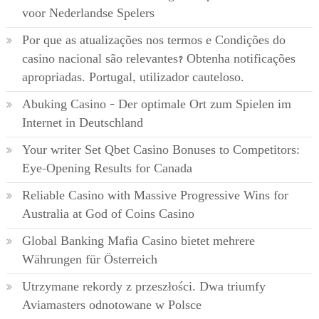
voor Nederlandse Spelers
Por que as atualizações nos termos e Condições do
casino nacional são relevantes? Obtenha notificações
apropriadas. Portugal, utilizador cauteloso.
Abuking Casino – Der optimale Ort zum Spielen im
Internet in Deutschland
Your writer Set Qbet Casino Bonuses to Competitors:
Eye-Opening Results for Canada
Reliable Casino with Massive Progressive Wins for
Australia at God of Coins Casino
Global Banking Mafia Casino bietet mehrere
Währungen für Österreich
Utrzymane rekordy z przeszłości. Dwa triumfy
Aviamasters odnotowane w Polsce