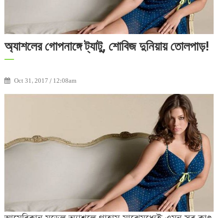
অ্যাশলের গোপনাঙ্গে ট্যাটু, শোবিজ দুনিয়ায় তোলপাড়!
Oct 31, 2017 / 12:08am