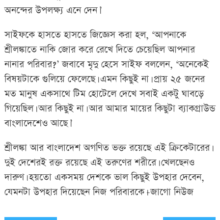
অনন্দের উপলক্ষ্য এনে দেন।’
সাইফকে হাসতে হাসতে জিজ্ঞেস করা হল, ‘আপনাকে
শ্রীলঙ্কাতে নাকি জোর করে রেখে দিতে চেয়েছিল আপনার
নানার পরিবার?’ জবাবে মৃদু হেসে সাইফ বললেন, ‘অনেকেই
বিষয়টাকে গুলিয়ে ফেলেছে। এমন কিছুই না। প্রায় ২৫ জনের
মত মানুষ একসাথে টিম হোটেলে দেখে সবাই একটু ঘাবড়ে
গিয়েছিল। আর কিছুই না। আর আমার মায়ের কিছুটা ব্যাকগ্রাউন্ড
বাংলাদেশেও আছে।’
শ্রীলঙ্কা আর বাংলাদেশ অগণিত ভক্ত রয়েছে এই ক্রিকেটারের।
দুই দেশেরই রক্ত রয়েছে এই তরুণের শরীরে। খেলছেনও
দারুণ। হয়তো একসময় দেশকে ভাল কিছুই উপহার দেবেন,
যেমনটা উপহার দিয়েছেন নিজ পরিবারকে।-জাগো নিউজ