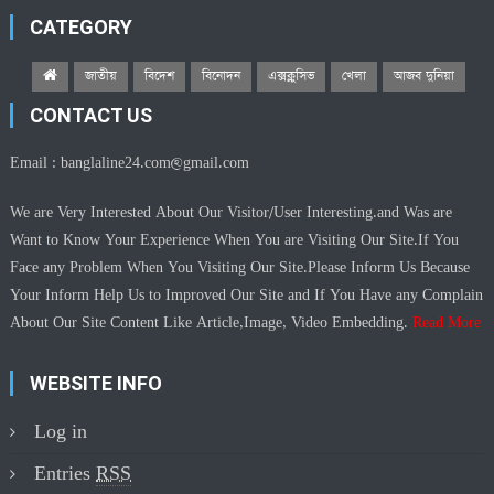
CATEGORY
জাতীয়
বিদেশ
বিনোদন
এক্সক্লুসিভ
খেলা
আজব দুনিয়া
CONTACT US
Email :
banglaline24.com@gmail.com
We are Very Interested About Our Visitor/User Interesting.and Was are
Want to Know Your Experience When You are Visiting Our Site.If You
Face any Problem When You Visiting Our Site.Please Inform Us Because
Your Inform Help Us to Improved Our Site and If You Have any Complain
About Our Site Content Like Article,Image, Video Embedding.
Read More
WEBSITE INFO
Log in
Entries
RSS