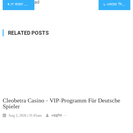
Post
ad
যে কারণে আমলার জার্সি পরে খেলেছেন ডি কক
৬ ওভারের ‌‌‌‘সিক্সেস’ টুর্নামেন্টের জন্য বাংলাদেশের দল ঘোষণা
navigation
RELATED POSTS
Cleobetra Casino – VIP-Programm Für Deutsche
Spieler
Aug 2, 2026 / 11:45am
এক্সক্লুসিভ