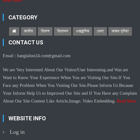
Read More
CATEGORY
জাতীয়
বিদেশ
বিনোদন
এক্সক্লুসিভ
খেলা
আজব দুনিয়া
CONTACT US
Email :
banglaline24.com@gmail.com
We are Very Interested About Our Visitor/User Interesting.and Was are
Want to Know Your Experience When You are Visiting Our Site.If You
Face any Problem When You Visiting Our Site.Please Inform Us Because
Your Inform Help Us to Improved Our Site and If You Have any Complain
About Our Site Content Like Article,Image, Video Embedding.
Read More
WEBSITE INFO
Log in