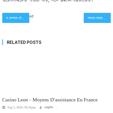
ওয়েবসাইটেও পাওয়া যায়, সঙ্গে উইকিপিডিয়াতেও।
Post
ad
গুলশানে বেঁচে যাওয়া সেই ভারতীয় নাগরিকের জবানবন্দিতে রোমহর্ষক বর্ণনা
শততম জয়ের সামনে টাইগাররা
navigation
RELATED POSTS
Casino Leon – Moyens D’assistance En France
Aug 5, 2026 / 02:41pm
এক্সক্লুসিভ