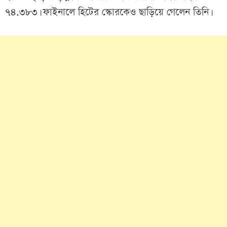
৭৪.৩৮৩। ফাইনালে হিটের স্কোরকেও ছাড়িয়ে গেলেন তিনি।