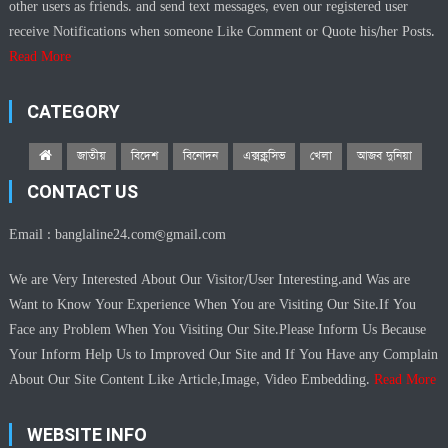
other users as friends. and send text messages, even our registered user
receive Notifications when someone Like Comment or Quote his/her Posts.
Read More
CATEGORY
জাতীয়
বিদেশ
বিনোদন
এক্সক্লুসিভ
খেলা
আজব দুনিয়া
CONTACT US
Email :
banglaline24.com@gmail.com
We are Very Interested About Our Visitor/User Interesting.and Was are
Want to Know Your Experience When You are Visiting Our Site.If You
Face any Problem When You Visiting Our Site.Please Inform Us Because
Your Inform Help Us to Improved Our Site and If You Have any Complain
About Our Site Content Like Article,Image, Video Embedding.
Read More
WEBSITE INFO