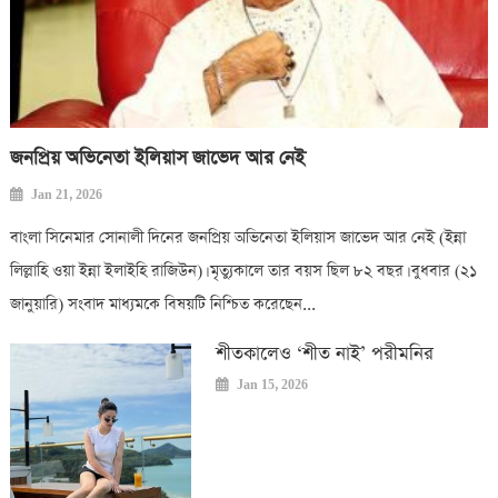
জনপ্রিয় অভিনেতা ইলিয়াস জাভেদ আর নেই
Jan 21, 2026
বাংলা সিনেমার সোনালী দিনের জনপ্রিয় অভিনেতা ইলিয়াস জাভেদ আর নেই (ইন্না
লিল্লাহি ওয়া ইন্না ইলাইহি রাজিউন)। মৃত্যুকালে তার বয়স ছিল ৮২ বছর। বুধবার (২১
জানুয়ারি) সংবাদ মাধ্যমকে বিষয়টি নিশ্চিত করেছেন...
শীতকালেও ‘শীত নাই’ পরীমনির
Jan 15, 2026