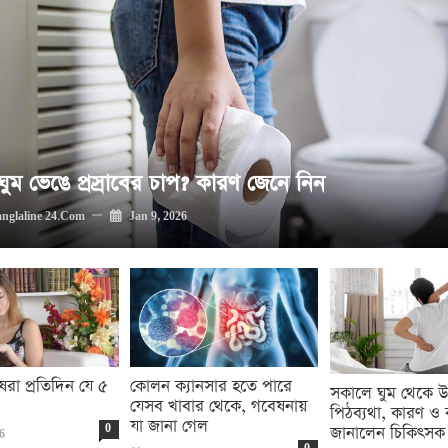
ঘুম ভেঙে প্রস্রাবের চাপ? কারণ জেনে নিন
nglaline 24.com
Jan 9, 2026
রা প্রতিদিন যে ৫
কোলন ক্যানসার হতে পারে
সকালে ঘুম থেকে 
যেসব খাবার থেকে, গবেষনায়
পিঠব্যথা, কারণ ও
যা জানা গেল
জানালেন চিকিৎসক
0
26