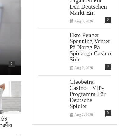
Giganten Für
Den Deutschen
Markt Ein
0
Aug 3, 2026
Ekte Penger
Spenning Venter
På Noreg På
Spinanga Casino
Side
0
0
Aug 2, 2026
Cleobetra
Casino – VIP-
Programm Für
Deutsche
Spieler
0
Aug 2, 2026
উঠেই
 করণীয়