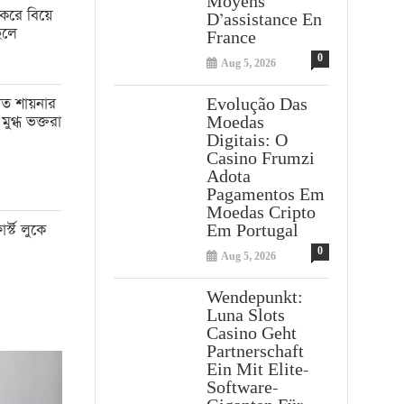
Moyens
করে বিয়ে
D’assistance En
েলে
France
0
Aug 5, 2026
াত শায়নার
Evolução Das
মুগ্ধ ভক্তরা
Moedas
Digitais: O
Casino Frumzi
Adota
Pagamentos Em
Moedas Cripto
্স্ট লুকে
Em Portugal
0
Aug 5, 2026
Wendepunkt:
Luna Slots
Casino Geht
Partnerschaft
Ein Mit Elite-
Software-