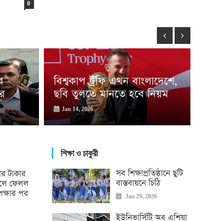
0
রাফ
র
বিশ্বকাপ ট্রফি এখন বাংলাদেশে,
ক্ল
ের
ছবি তুলতে মানতে হবে নিয়ম
বার
Jan 14, 2026
Jan
শিক্ষা ও চাকুরী
সব শিক্ষাপ্রতিষ্ঠানে ছুটি
ার টাকার
বাস্তবায়নে চিঠি
িলে ফেলল
েক্ষার পর
Jan 29, 2026
ইউনিভার্সিটি অব এশিয়া