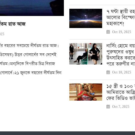
৭ ঘণ্টা স্থায়ী র
আলোর বিস্ফো
মহাকাশে!
র্ঘতম রাত আজ
Oct 19, 2025
025
নার্সিং হোমে বয়স
্ধের বছরের সবচেয়ে দীর্ঘতম রাত আজ।
পুরুষদের ওষুধ
িসেম্বর) উত্তর গোলার্ধের সব দেশেই
উৎসাহিত করতে ম
পরে তরুণীর না
র্ঘতম। অন্যদিকে বিপরীত চিত্র বিরাজ
গোলার্ধে। ২১ জুনকে বছরের দীর্ঘতম দিন
Oct 10, 2025
১৫ স্ত্রী ও ১০
আমিরাতে আফ্রি
ফের ভিডিও ভা
Oct 7, 2025