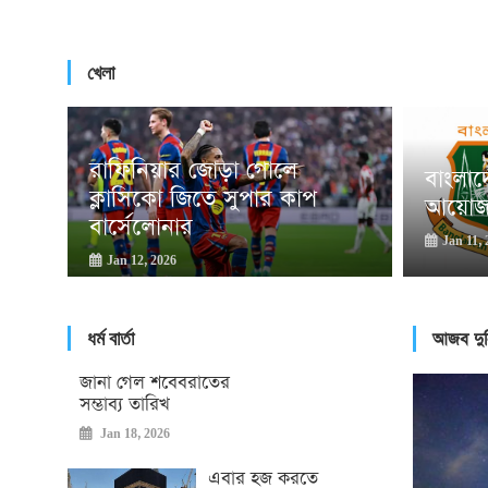
খেলা
রাফিনিয়ার জোড়া গোলে
শে,
বাংলাদ
ক্লাসিকো জিতে সুপার কাপ
ম
আয়োজনে
বার্সেলোনার
Jan 11, 
Jan 12, 2026
ধর্ম বার্তা
আজব দুন
জানা গেল শবেবরাতের
সম্ভাব্য তারিখ
Jan 18, 2026
এবার হজ করতে