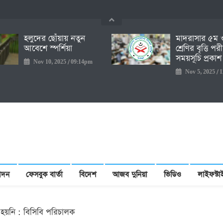
হলুদের ছোঁয়ায় নতুন
মাদরাসার ৫ম 
আবেশে স্পর্শিয়া
শ্রেণির বৃত্তি পরী
সময়সূচি প্রকাশ
Nov 10, 2025 / 09:14pm
Nov 5, 2025 / 
োদন
ফেসবুক বার্তা
বিদেশ
আজব দুনিয়া
ভিডিও
লাইফস্ট
ন
া হয়নি : বিসিবি পরিচালক