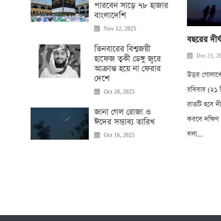
পারবেন সাড়ে ৭৮ হাজার
বাংলাদেশি
Nov 12, 2025
বছরের দী
তিনবারের বিশ্বজয়ী
Dec 21, 2
হাফেজ ত্বকী ডেঙ্গু জ্বরে
আক্রান্ত হয়ে না ফেরার
উত্তর গোলার
দেশে
রবিবার (২১ ড
Oct 28, 2025
রাতটি হবে দী
জানা গেল রোজা ও
করবে দক্ষিণ 
ঈদের সম্ভাব্য তারিখ
বলা...
Oct 16, 2025