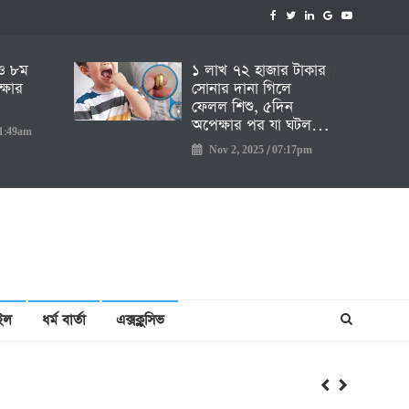
ও ৮ম
১ লাখ ৭২ হাজার টাকার
//
ক্ষার
সোনার দানা গিলে
ফেলল শিশু, ৫দিন
অপেক্ষার পর যা ঘটল…
11:49am
Nov 2, 2025 / 07:17pm
াইল
ধর্ম বার্তা
এক্সক্লুসিভ