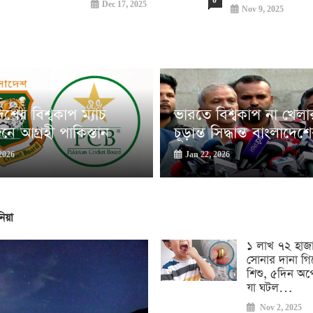
0
Dec 17, 2025
Nov 9, 2025
েশের বিশ্বকাপ ম্যাচ
ভারতে বিশ্বকাপ না খেলা
 আগ্রহী পাকিস্তান
চূড়ান্ত সিদ্ধান্ত বাংলাদেশ
2026
Jan 22, 2026
িয়া
১ লাখ ৭২ হাজ
সোনার দানা গ
শিশু, ৫দিন অপ
যা ঘটল…
Nov 2, 2025