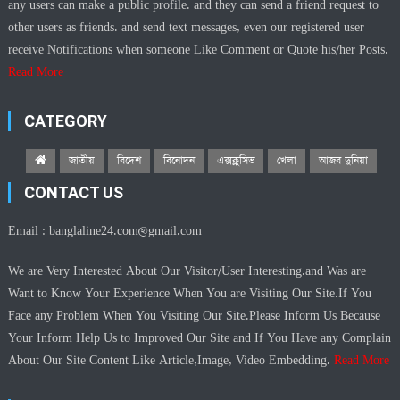
any users can make a public profile. and they can send a friend request to
other users as friends. and send text messages, even our registered user
receive Notifications when someone Like Comment or Quote his/her Posts.
Read More
CATEGORY
জাতীয়
বিদেশ
বিনোদন
এক্সক্লুসিভ
খেলা
আজব দুনিয়া
CONTACT US
Email :
banglaline24.com@gmail.com
We are Very Interested About Our Visitor/User Interesting.and Was are
Want to Know Your Experience When You are Visiting Our Site.If You
Face any Problem When You Visiting Our Site.Please Inform Us Because
Your Inform Help Us to Improved Our Site and If You Have any Complain
About Our Site Content Like Article,Image, Video Embedding.
Read More