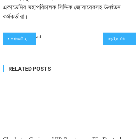
একাডেমির মহাপরিচালক সিদ্দিক জোবায়েরসহ ঊর্ধ্বতন
কর্মকর্তারা।
Post
ad
প্রধানমন্ত্রী হওয়ার দৌড়ে এগিয়ে তারেক রহমান: দ্য ইকোনমিস্ট
কড়াইল বস্তিতে ফ্রি ওয়াই-ফাই চালু করল বিএনপি
navigation
RELATED POSTS