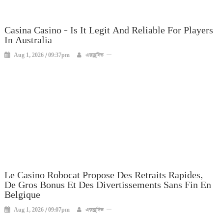
Casina Casino – Is It Legit And Reliable For Players
In Australia
Aug 1, 2026 / 09:37pm
এক্সক্লুসিভ
Le Casino Robocat Propose Des Retraits Rapides,
De Gros Bonus Et Des Divertissements Sans Fin En
Belgique
Aug 1, 2026 / 09:07pm
এক্সক্লুসিভ