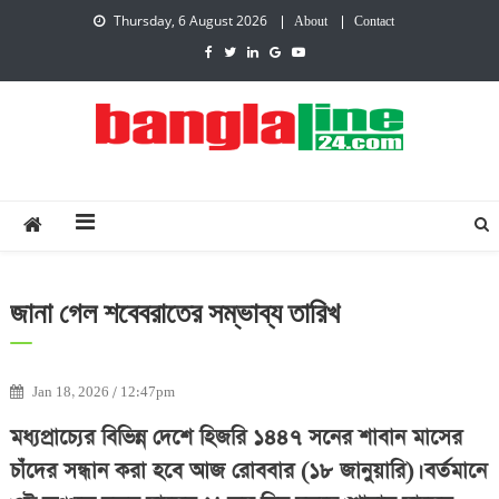
Thursday, 6 August 2026
About
Contact
Creative Daily News
জানা গেল শবেবরাতের সম্ভাব্য তারিখ
Jan 18, 2026 / 12:47pm
মধ্যপ্রাচ্যের বিভিন্ন দেশে হিজরি ১৪৪৭ সনের শাবান মাসের
চাঁদের সন্ধান করা হবে আজ রোববার (১৮ জানুয়ারি)। বর্তমানে