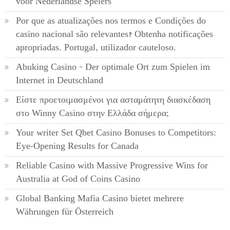
voor Nederlandse Spelers
Por que as atualizações nos termos e Condições do
casino nacional são relevantes? Obtenha notificações
apropriadas. Portugal, utilizador cauteloso.
Abuking Casino – Der optimale Ort zum Spielen im
Internet in Deutschland
Είστε προετοιμασμένοι για ασταμάτητη διασκέδαση
στο Winny Casino στην Ελλάδα σήμερα;
Your writer Set Qbet Casino Bonuses to Competitors:
Eye-Opening Results for Canada
Reliable Casino with Massive Progressive Wins for
Australia at God of Coins Casino
Global Banking Mafia Casino bietet mehrere
Währungen für Österreich