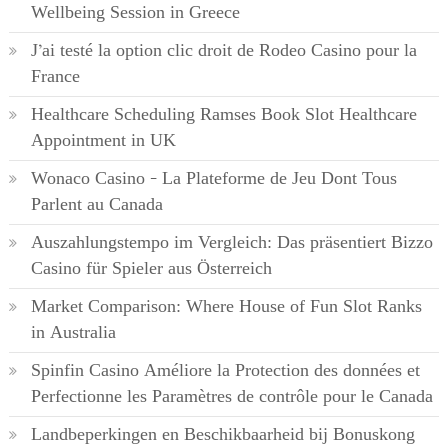
Wellbeing Session in Greece
J’ai testé la option clic droit de Rodeo Casino pour la
France
Healthcare Scheduling Ramses Book Slot Healthcare
Appointment in UK
Wonaco Casino – La Plateforme de Jeu Dont Tous
Parlent au Canada
Auszahlungstempo im Vergleich: Das präsentiert Bizzo
Casino für Spieler aus Österreich
Market Comparison: Where House of Fun Slot Ranks
in Australia
Spinfin Casino Améliore la Protection des données et
Perfectionne les Paramètres de contrôle pour le Canada
Landbeperkingen en Beschikbaarheid bij Bonuskong