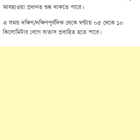
আবহাওয়া প্রধানত শুষ্ক থাকতে পারে।
এ সময় দক্ষিণ/দক্ষিণপূর্বদিক থেকে ঘণ্টায় ০৫ থেকে ১০
কিলোমিটার বেগে বাতাস প্রবাহিত হতে পারে।