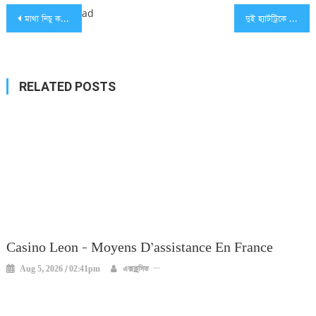
Post
ad
মাথা নিচু করে ট্রাইব্যুনালে ঢুকলেন সাবেক আইজিপি মামুন
দুই হ্যাটট্রিকে ৯-১ গোলের জয়, বিশ্বকাপে পর্তুগাল
navigation
RELATED POSTS
Casino Leon – Moyens D’assistance En France
Aug 5, 2026 / 02:41pm
এক্সক্লুসিভ