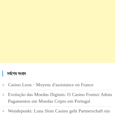
সর্বশেষ সংবাদ
Casino Leon – Moyens d’assistance en France
Evolução das Moedas Digitais: O Casino Frumzi Adota
Pagamentos em Moedas Cripto em Portugal
Wendepunkt: Luna Slots Casino geht Partnerschaft ein