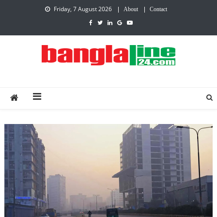
Friday, 7 August 2026
About
Contact
Creative Daily News