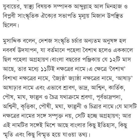
যুবায়ের, স্বাস্থ্য বিষয়ক সম্পাদক আব্দুল্লাহ আল মিনহাজ ও
বিপ্লবী সাংস্কৃতিক ঐক্যের সভাপতি মৃন্ময় মিজান উপস্থিত
ছিলেন।
মুসাদ্দিক বলেন, দেশজ সংস্কৃতি চর্চার অন্যতম অনুষঙ্গ হল
নববর্ষ উদযাপন, যা বর্তমানে পহেলা বৈশাখ হলেও এককালে
ছিল পহেলা অগ্রহায়ণ। বাংলা বছরের পঞ্জিকায় যে ১২টি মাস
আছে, তার মধ্যে ১১টিই নক্ষত্রের নামে। এ ক্ষেত্রে ‘বৈশাখ’
বিশাখা নক্ষত্রের নামে, ‘জ্যৈষ্ঠ’ জ্যাষ্ঠা নক্ষত্রের নামে, ‘আষাঢ়’
আষাঢ়ার নামে এবং এভাবে শ্রাবণ, ভাদ্র, আশ্বিন, কার্তিক,
পৌষ, মাঘ, ফাল্গুন ও চৈত্র যথাক্রমে শ্রবণা, পূর্বভাদ্রপদা,
অশ্বিনী, কৃত্তিকা, পৌষী, মঘা, ফাল্গুনী ও চিত্রার নামে। যে মাসটি
নক্ষত্রের নামের সঙ্গে সম্পৃক্ত নয়, সেটি হচ্ছে অগ্রহায়ণ; আর
এই নামটির সঙ্গেই মিশে আছে বাংলার কিছু ইতিহাস, কিছু
স্মৃতি এবং কিছু বিস্মৃত হয়ে যাওয়া তথ্য।