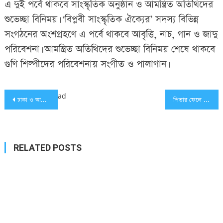
এ দুই পর্বে থাকবে সাংস্কৃতিক অনুষ্ঠান ও আমন্ত্রিত অতিথিদের
শুভেচ্ছা বিনিময়। ‘বিপ্লবী সাংস্কৃতিক ঐক্যের’ সদস্য বিভিন্ন
সংগঠনের অংশগ্রহণে এ পর্বে থাকবে আবৃত্তি, নাচ, গান ও জাদু
পরিবেশনা। আমন্ত্রিত অতিথিদের শুভেচ্ছা বিনিময় শেষে থাকবে
গুণি শিল্পীদের পরিবেশনায় সংগীত ও পালাগান।
Post
ad
ঢাকা ও আশপাশের এলাকায় ১২ প্লাটুন বিজিবি মোতায়েন
পিতার ফেলে যাওয়া ছোট্ট আফিয়ার পাশে দাঁড়ালের তারেক রহমান
navigation
RELATED POSTS