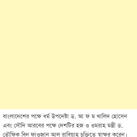
বাংলাদেশের পক্ষে ধর্ম উপদেষ্টা ড. আ ফ ম খালিদ হোসেন
এবং সৌদি আরবের পক্ষে দেশটির হজ ও ওমরাহ মন্ত্রী ড.
তৌফিক বিন ফাওজান আল রাবিয়াহ চুক্তিতে স্বাক্ষর করেন।