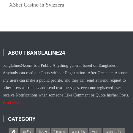
X3bet Casino in Svizzera
ABOUT BANGLALINE24
banglaline24.com Is a Public Anything general based on Bangladesh.
Anybody can read our Posts without Registration. After Create an Account
any users can make a public profile. and they can send a friend request to
other users as friends. and send text messages, even our registered user
receive Notifications when someone Like Comment or Quote his/her Posts.
Read More
CATEGORY
জাতীয়
বিদেশ
বিনোদন
এক্সক্লুসিভ
খেলা
আজব দুনিয়া