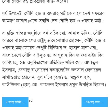
সেবা দেওয়ারও প্রতিশ্রুতি ব্যক্ত করেন।
ধর্ম উপদেষ্টা সৌদি হজ ও ওমরাহ মন্ত্রীকে বাংলাদেশ সফরের
আমন্ত্রণ জানান। এতে সম্মতি দেন সৌদি হজ ও ওমরাহ মন্ত্রী।
এ চুক্তি স্বাক্ষর অনুষ্ঠানে ধর্ম সচিব মো. কামাল উদ্দিন, সৌদি
আরবে বাংলাদেশের রাষ্ট্রদূত দেলোয়ার হোসেন, সৌদি হজ ও
ওমরাহ মন্ত্রণালয়ের ডেপুটি মিনিস্টার ড. হাসান মানাখারা,
বাংলাদেশে সৌদি রাষ্ট্রদূত ড. আব্দুল্লাহ বিন জাফর এইচ বিন
আবিয়াহ, হজ অনুবিভাগের অতিরিক্ত সচিব মো. আয়াতুল
ইসলাম, জেদ্দাস্থ বাংলাদেশ কনসুলেটের কনসাল জেনারেল
সাখাওয়াত হোসেন, যুগ্মসচিব (হজ) ড. মঞ্জুরুল হক,
কাউন্সিলর (হজ) মো. কামরুল ইসলাম প্রমুখ উপস্থিত ছিলেন।
Post
ad
সশস্ত্র বাহিনীর বিশেষ ম্যাজিস্ট্রেসি ক্ষমতার মেয়াদ বাড়ল
পঞ্চগড়ে তাপমাত্রাার পারদ নামল ১২ ডিগ্রিতে