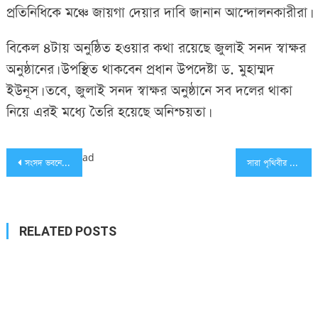
প্রতিনিধিকে মঞ্চে জায়গা দেয়ার দাবি জানান আন্দোলনকারীরা।
বিকেল ৪টায় অনুষ্ঠিত হওয়ার কথা রয়েছে জুলাই সনদ স্বাক্ষর
অনুষ্ঠানের। উপস্থিত থাকবেন প্রধান উপদেষ্টা ড. মুহাম্মদ
ইউনূস। তবে, জুলাই সনদ স্বাক্ষর অনুষ্ঠানে সব দলের থাকা
নিয়ে এরই মধ্যে তৈরি হয়েছে অনিশ্চয়তা।
Post
ad
সংসদ ভবনের দক্ষিণ প্লাজায় পুলিশ-‘জুলাই যোদ্ধা’ সংঘর্ষ, ধাওয়া-পাল্টা ধাওয়া (ভিডিও)
সারা পৃথিবীর জন্য আজকের দিন উদাহরণ হয়ে থাকবে: প্রধান উপদেষ্টা
navigation
RELATED POSTS