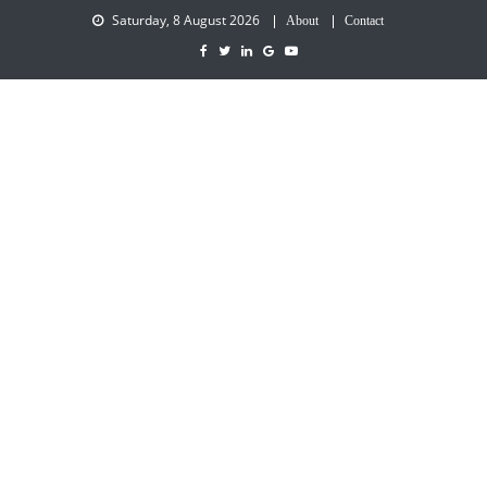
Saturday, 8 August 2026
About
Contact