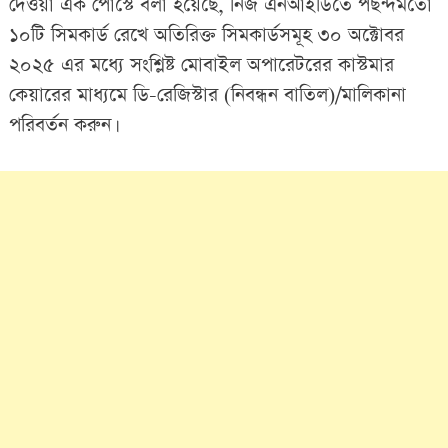
দেওয়া এক পোস্টে বলা হয়েছে, নিজ এনআইডিতে পছন্দমতো
১০টি সিমকার্ড রেখে অতিরিক্ত সিমকার্ডসমূহ ৩০ অক্টোবর
২০২৫ এর মধ্যে সংশ্লিষ্ট মোবাইল অপারেটরের কাস্টমার
কেয়ারের মাধ্যমে ডি-রেজিস্টার (নিবন্ধন বাতিল)/মালিকানা
পরিবর্তন করুন।