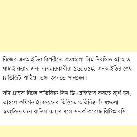
নিজের এনআইডির বিপরীতে কতগুলো সিম নিবন্ধিত আছে তা
যাচাই করার জন্য ব্যবহারকারীরা ১৬০০১#, এনআইডির শেষ
৪ ডিজিট পাঠিয়ে তথ্য জানতে পারবেন।
যদি গ্রাহক নিজে অতিরিক্ত সিম ডি-রেজিস্টার করতে ব্যর্থ হন,
তাহলে কমিশন দৈবচয়নের ভিত্তিতে অতিরিক্ত সিমগুলো
স্বয়ংক্রিয়ভাবে বাতিল করবে বলে সতর্ক করেছে বিটিআরসি।