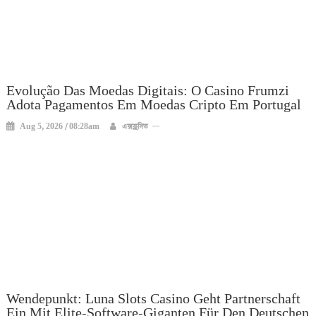
Evolução Das Moedas Digitais: O Casino Frumzi
Adota Pagamentos Em Moedas Cripto Em Portugal
Aug 5, 2026 / 08:28am
এক্সক্লুসিভ
Wendepunkt: Luna Slots Casino Geht Partnerschaft
Ein Mit Elite-Software-Giganten Für Den Deutschen