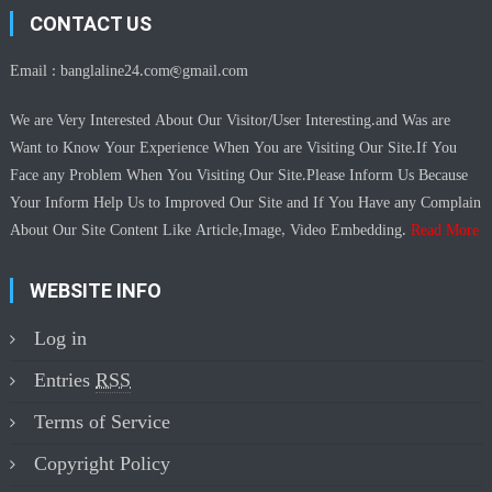
CONTACT US
Email :
banglaline24.com@gmail.com
We are Very Interested About Our Visitor/User Interesting.and Was are
Want to Know Your Experience When You are Visiting Our Site.If You
Face any Problem When You Visiting Our Site.Please Inform Us Because
Your Inform Help Us to Improved Our Site and If You Have any Complain
About Our Site Content Like Article,Image, Video Embedding.
Read More
WEBSITE INFO
Log in
Entries
RSS
Terms of Service
Copyright Policy