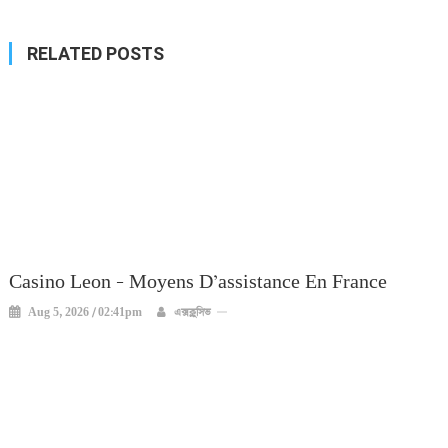
RELATED POSTS
Casino Leon – Moyens D’assistance En France
Aug 5, 2026 / 02:41pm
এক্সক্লুসিভ