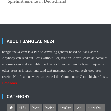
Spielinstrumente in Deutschland
ABOUT BANGLALINE24
banglaline24.com Is a Public Anything general based on Bangladesh.
Anybody can read our Posts without Registration. After Create an Account
any users can make a public profile. and they can send a friend request to
other users as friends. and send text messages, even our registered user
receive Notifications when someone Like Comment or Quote his/her Posts.
Read More
CATEGORY
জাতীয়
বিদেশ
বিনোদন
এক্সক্লুসিভ
খেলা
আজব দুনিয়া