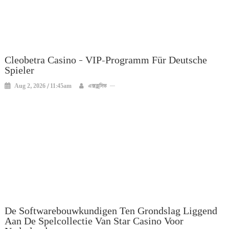
Cleobetra Casino – VIP-Programm Für Deutsche
Spieler
Aug 2, 2026 / 11:45am
এক্সক্লুসিভ
De Softwarebouwkundigen Ten Grondslag Liggend
Aan De Spelcollectie Van Star Casino Voor