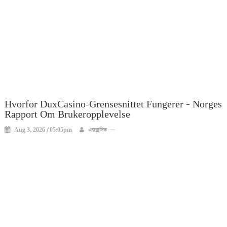
Hvorfor DuxCasino-Grensesnittet Fungerer – Norges
Rapport Om Brukeropplevelse
Aug 3, 2026 / 05:05pm
এক্সক্লুসিভ