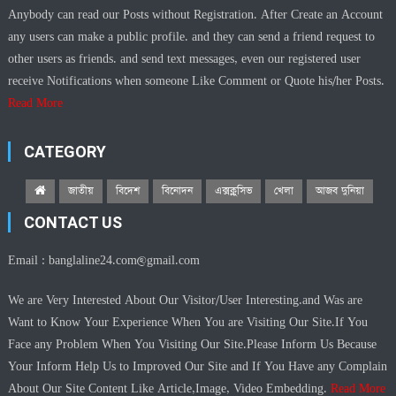
Anybody can read our Posts without Registration. After Create an Account
any users can make a public profile. and they can send a friend request to
other users as friends. and send text messages, even our registered user
receive Notifications when someone Like Comment or Quote his/her Posts.
Read More
CATEGORY
জাতীয়
বিদেশ
বিনোদন
এক্সক্লুসিভ
খেলা
আজব দুনিয়া
CONTACT US
Email :
banglaline24.com@gmail.com
We are Very Interested About Our Visitor/User Interesting.and Was are
Want to Know Your Experience When You are Visiting Our Site.If You
Face any Problem When You Visiting Our Site.Please Inform Us Because
Your Inform Help Us to Improved Our Site and If You Have any Complain
About Our Site Content Like Article,Image, Video Embedding.
Read More