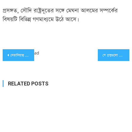
প্রসঙ্গত, সৌদি রাষ্ট্রদূতের সঙ্গে মেঘনা আলমের সম্পর্কের
বিষয়টি বিভিন্ন গণমাধ্যমে উঠে আসে।
Post
ad
নেতানিয়াহু ট্রাম্পের প্রস্তাবে সম্মত — গাজায় যুদ্ধবিরতি ঘোষণা সম্ভাব্য
যে প্রশ্নগুলো বার বার সামনে আসছে ট্রাম্পের গাজা পরিকল্পনা নিয়ে
navigation
RELATED POSTS