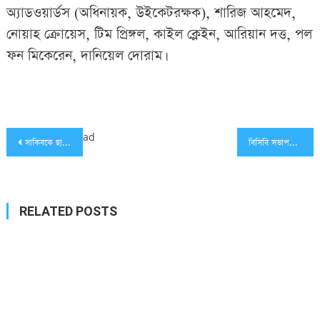
অ্যাডওয়ার্ডস (অধিনায়ক, উইকেটরক্ষক), শারিজ আহমেদ,
নোয়াহ ক্রোয়েস, টিম প্রিঙ্গল, কাইল ক্লেইন, আরিয়ান দত্ত, পল
ফন মিকেরেন, দানিয়েল দোরাম।
Post
ad
সাকিবকে ছাড়িয়ে ইতিহাস গড়লেন লিটন দাস
বিসিবি সভাপতি হলে সাকিব খেলতে পারবেন কি না জানালেন তামিম
navigation
RELATED POSTS