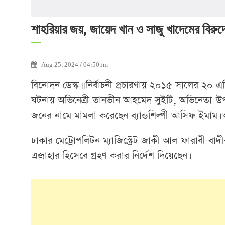
শাহরিয়ার জয়, জায়েদ খান ও সাজু খাদেমের বিরুদ
Aug 25, 2024 / 04:50pm
বিনোদন ডেস্ক।। নির্বাচনী প্রচারণায় ২০১৫ সালের ২০ 
ঘটনায় অভিনেত্রী তানভীন আহমেদ সুইটি, অভিনেতা-উপস
জনের নামে মামলা করেছেন ব্যান্ডশিল্পী আসিফ ইমাম।
ঢাকার মেট্রোপলিটন ম্যাজিস্ট্রেট জাকী আল ফারাবী বা
এজাহার হিসেবে গ্রহণ করার নির্দেশ দিয়েছেন।