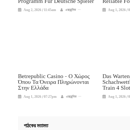
Programm Für Deutsche Spieler
Reliable Fo
Aug 2, 2026 / 11:45am
এক্সক্লুসিভ
Aug 1, 2026 / 
Betrepublic Casino – Ο Χώρος
Das Warten
Όπου Τα Όνειρα Πληρώνονται
Schachwet
Στην Ελλάδα
Train 4 Slo
Aug 1, 2026 / 07:27pm
এক্সক্লুসিভ
Aug 1, 2026 / 
পাঠকের মতামত