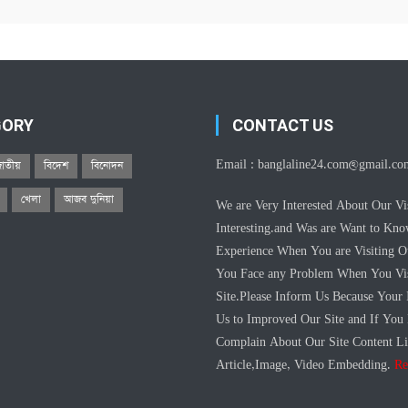
GORY
CONTACT US
Email :
banglaline24.com@gmail.co
াতীয়
বিদেশ
বিনোদন
খেলা
আজব দুনিয়া
We are Very Interested About Our Vi
Interesting.and Was are Want to Kn
Experience When You are Visiting Ou
You Face any Problem When You Vis
Site.Please Inform Us Because Your
Us to Improved Our Site and If You
Complain About Our Site Content L
Article,Image, Video Embedding.
Re