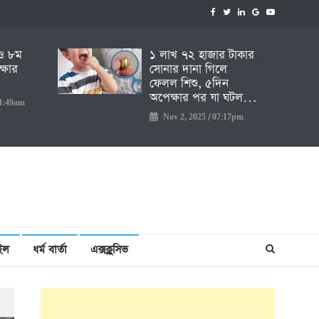
ও ৮ম
১ লাখ ৭২ হাজার টাকার
//
ক্ষার
সোনার দানা গিলে
ফেলল শিশু, ৫দিন
অপেক্ষার পর যা ঘটল…
11:49am
Nov 2, 2025 / 07:17pm
াইল
ধর্ম বার্তা
এক্সক্লুসিভ