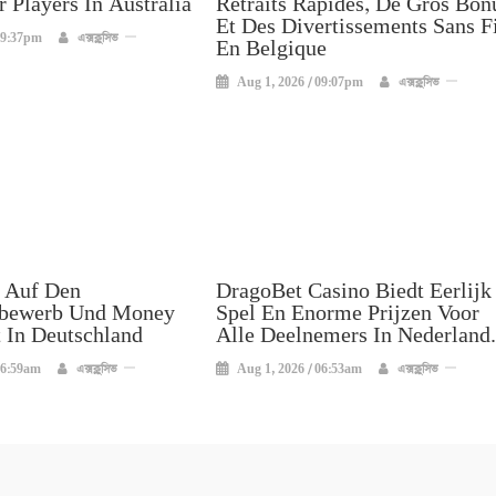
r Players In Australia
Retraits Rapides, De Gros Bon
Et Des Divertissements Sans F
09:37pm
এক্সক্লুসিভ
En Belgique
Aug 1, 2026 / 09:07pm
এক্সক্লুসিভ
 Auf Den
DragoBet Casino Biedt Eerlijk
tbewerb Und Money
Spel En Enorme Prijzen Voor
t In Deutschland
Alle Deelnemers In Nederland.
06:59am
এক্সক্লুসিভ
Aug 1, 2026 / 06:53am
এক্সক্লুসিভ