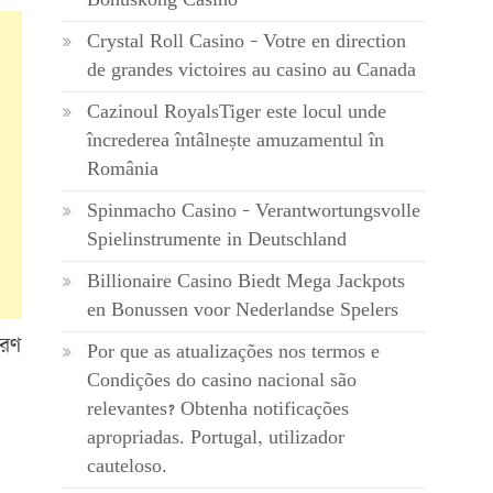
Crystal Roll Casino – Votre en direction
de grandes victoires au casino au Canada
Cazinoul RoyalsTiger este locul unde
încrederea întâlnește amuzamentul în
România
Spinmacho Casino – Verantwortungsvolle
Spielinstrumente in Deutschland
Billionaire Casino Biedt Mega Jackpots
en Bonussen voor Nederlandse Spelers
ারণ
Por que as atualizações nos termos e
Condições do casino nacional são
relevantes? Obtenha notificações
apropriadas. Portugal, utilizador
cauteloso.