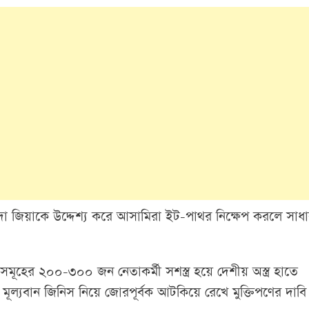
েদা জিয়াকে উদ্দেশ্য করে আসামিরা ইট-পাথর নিক্ষেপ করলে সাধ
ের ২০০-৩০০ জন নেতাকর্মী সশস্ত্র হয়ে দেশীয় অস্ত্র হাতে
ূল্যবান জিনিস নিয়ে জোরপূর্বক আটকিয়ে রেখে মুক্তিপণের দাবি