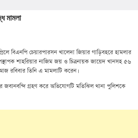
্ধে মামলা
এপ্রিলে বিএনপি চেয়ারপারসন খালেদা জিয়ার গাড়িবহরে হামলার
্থাপক শাহরিয়ার নাজিম জয় ও চিত্রনায়ক জায়েদ খানসহ ৫৬
 আজ রবিবার তিনি এ মামলাটি করেন।
দীর জবানবন্দি গ্রহণ করে অভিযোগটি মতিঝিল থানা পুলিশকে