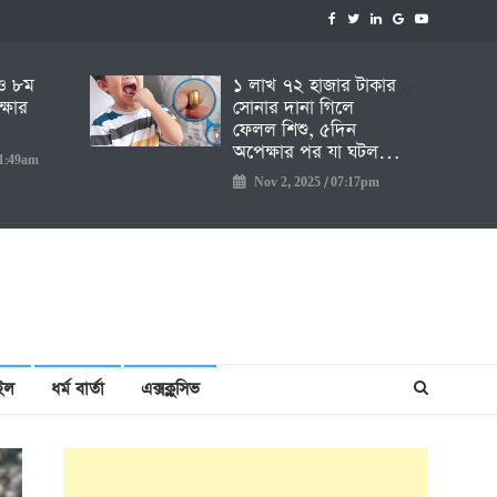
ও ৮ম
১ লাখ ৭২ হাজার টাকার
//
ক্ষার
সোনার দানা গিলে
ফেলল শিশু, ৫দিন
অপেক্ষার পর যা ঘটল…
11:49am
Nov 2, 2025 / 07:17pm
াইল
ধর্ম বার্তা
এক্সক্লুসিভ