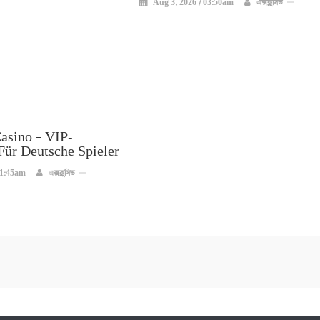
Aug 3, 2026 / 03:50am
এক্সক্লুসিভ
asino – VIP-
ür Deutsche Spieler
11:45am
এক্সক্লুসিভ