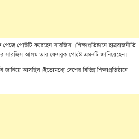
জে পোস্টটি করেছেন সারজিস । শিক্ষাপ্রতিষ্ঠানে ছাত্ররাজনীতি
বার সারজিস আলম তার ফেসবুক পোস্টে এমনটি জানিয়েছেন।
 দাবি জানিয়ে আসছিল। ইতোমধ্যে দেশের বিভিন্ন শিক্ষাপ্রতিষ্ঠানে