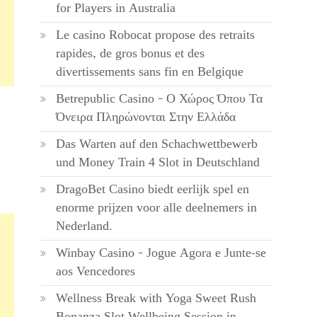
for Players in Australia
Le casino Robocat propose des retraits
rapides, de gros bonus et des
divertissements sans fin en Belgique
Betrepublic Casino – Ο Χώρος Όπου Τα
Όνειρα Πληρώνονται Στην Ελλάδα
Das Warten auf den Schachwettbewerb
und Money Train 4 Slot in Deutschland
DragoBet Casino biedt eerlijk spel en
enorme prijzen voor alle deelnemers in
Nederland.
Winbay Casino – Jogue Agora e Junte-se
aos Vencedores
Wellness Break with Yoga Sweet Rush
Bonanza Slot Wellbeing Session in