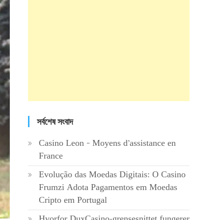
সর্বশেষ সংবাদ
Casino Leon – Moyens d’assistance en
France
Evolução das Moedas Digitais: O Casino
Frumzi Adota Pagamentos em Moedas
Cripto em Portugal
Hvorfor DuxCasino-grensesnittet fungerer