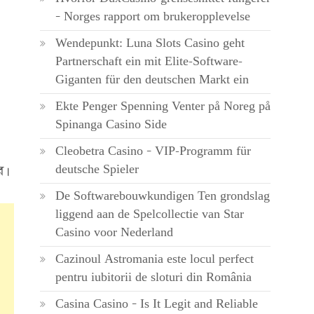
– Norges rapport om brukeropplevelse
Wendepunkt: Luna Slots Casino geht
Partnerschaft ein mit Elite-Software-
Giganten für den deutschen Markt ein
Ekte Penger Spenning Venter på Noreg på
Spinanga Casino Side
Cleobetra Casino – VIP-Programm für
deutsche Spieler
ে।
De Softwarebouwkundigen Ten grondslag
liggend aan de Spelcollectie van Star
Casino voor Nederland
Cazinoul Astromania este locul perfect
pentru iubitorii de sloturi din România
Casina Casino – Is It Legit and Reliable