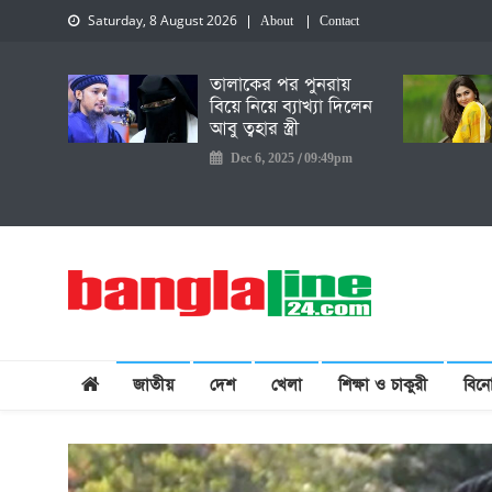
Saturday, 8 August 2026
About
Contact
তালাকের পর পুনরায়
বিয়ে নিয়ে ব্যাখ্যা দিলেন
আবু ত্বহার স্ত্রী
Dec 6, 2025 / 09:49pm
Creative Daily News
জাতীয়
দেশ
খেলা
শিক্ষা ও চাকুরী
বিন