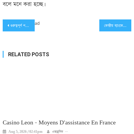
বলে মনে করা হচ্ছে।
Post
ad
গুরুত্বপূর্ণ পদে লোক ঠিক করতে আলোচনায় বাইডেন
কেন্দ্রীয় ব্যাংকের গভর্নরকে বরখাস্ত করলেন এরদোগান
navigation
RELATED POSTS
Casino Leon – Moyens D’assistance En France
Aug 5, 2026 / 02:41pm
এক্সক্লুসিভ