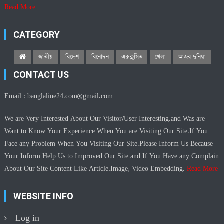
Read More
CATEGORY
জাতীয়
বিদেশ
বিনোদন
এক্সক্লুসিভ
খেলা
আজব দুনিয়া
CONTACT US
Email :
banglaline24.com@gmail.com
We are Very Interested About Our Visitor/User Interesting.and Was are
Want to Know Your Experience When You are Visiting Our Site.If You
Face any Problem When You Visiting Our Site.Please Inform Us Because
Your Inform Help Us to Improved Our Site and If You Have any Complain
About Our Site Content Like Article,Image, Video Embedding.
Read More
WEBSITE INFO
Log in