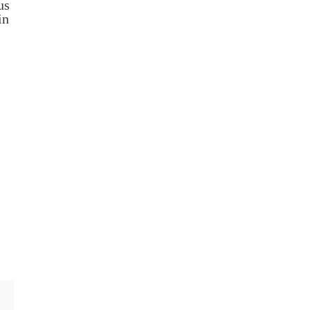
us
in