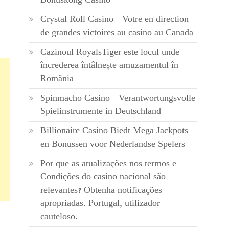
Crystal Roll Casino – Votre en direction
de grandes victoires au casino au Canada
Cazinoul RoyalsTiger este locul unde
încrederea întâlnește amuzamentul în
România
Spinmacho Casino – Verantwortungsvolle
Spielinstrumente in Deutschland
Billionaire Casino Biedt Mega Jackpots
en Bonussen voor Nederlandse Spelers
Por que as atualizações nos termos e
Condições do casino nacional são
relevantes? Obtenha notificações
apropriadas. Portugal, utilizador
cauteloso.