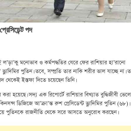
্রেসিডেন্ট পদ
ই ল’ড়া’কু মনোভাব ও কর্মপদ্ধতির যেরে ফের রাশিয়ার হা’রানো
্লাদিমির পুতিন। তবে, সম্প্রতি তার নাকি শরীর ভাল যাচ্ছে না। 
পদ থেকেই ইস্তফা দিতে চয়েছেন তিনি।
করা হয়েছে। সদ্য এক রিপোর্টে রাশিয়ার বিখ্যাত বুদ্ধিজীবী ভেলে
সন্স ডিজিজে আ’ক্রা’ন্ত রুশ প্রেসিডেন্ট ভ্লাদিমির পুতিন (৬৮)।
 মেয়ে পুতিনকে রাজনীতি থেকে সরে আসতে অনুরোধ করছেন।