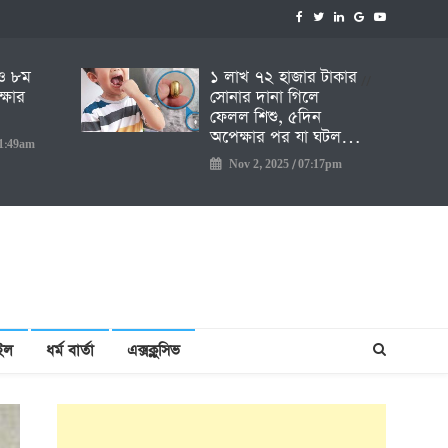
ও ৮ম
১ লাখ ৭২ হাজার টাকার
//
ক্ষার
সোনার দানা গিলে
ফেলল শিশু, ৫দিন
অপেক্ষার পর যা ঘটল…
11:49am
Nov 2, 2025 / 07:17pm
াইল
ধর্ম বার্তা
এক্সক্লুসিভ