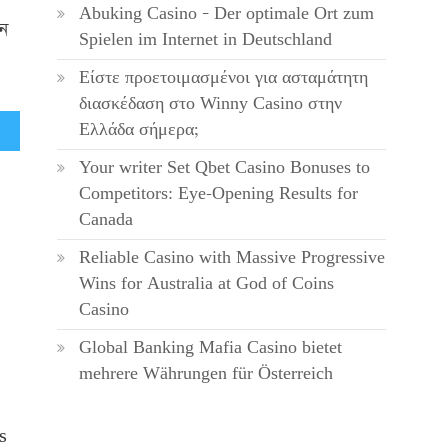
Abuking Casino – Der optimale Ort zum
মন
Spielen im Internet in Deutschland
Είστε προετοιμασμένοι για ασταμάτητη
διασκέδαση στο Winny Casino στην
Ελλάδα σήμερα;
চি?
Your writer Set Qbet Casino Bonuses to
Competitors: Eye-Opening Results for
Canada
Reliable Casino with Massive Progressive
Wins for Australia at God of Coins
Casino
Global Banking Mafia Casino bietet
mehrere Währungen für Österreich
s