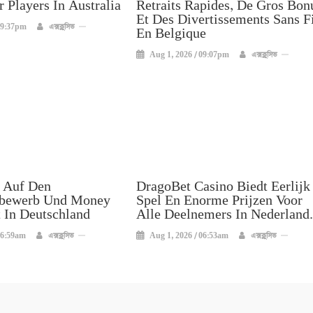
r Players In Australia
Retraits Rapides, De Gros Bon
Et Des Divertissements Sans F
09:37pm
এক্সক্লুসিভ
En Belgique
Aug 1, 2026 / 09:07pm
এক্সক্লুসিভ
 Auf Den
DragoBet Casino Biedt Eerlijk
tbewerb Und Money
Spel En Enorme Prijzen Voor
t In Deutschland
Alle Deelnemers In Nederland.
06:59am
এক্সক্লুসিভ
Aug 1, 2026 / 06:53am
এক্সক্লুসিভ