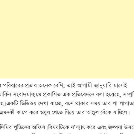
র পরিবারের প্রভাব অনেক বেশি, তাই আগামী জানুয়ারি মাসেই
র্কিন সংবাদমাধ্যমে প্রকাশিত এক প্রতিবেদনে বলা হয়েছে, সম্প্র
েছে। একটি ভিডিওয় দেখা যাচ্ছে, বসে থাকার সময় তার পা লাগাত
ছিল। এমনকী কাপে করে ওষুধ খেতে গিয়ে তার আঙুল বেঁকে যাচ্ছিল।
্লাদিমির পুতিনের অফিস। বিষয়টিকে ন’স্যাত্‍ করে এবং জল্পনা উস