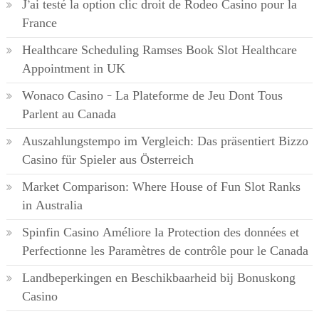
J’ai testé la option clic droit de Rodeo Casino pour la
France
Healthcare Scheduling Ramses Book Slot Healthcare
Appointment in UK
Wonaco Casino – La Plateforme de Jeu Dont Tous
Parlent au Canada
Auszahlungstempo im Vergleich: Das präsentiert Bizzo
Casino für Spieler aus Österreich
Market Comparison: Where House of Fun Slot Ranks
in Australia
Spinfin Casino Améliore la Protection des données et
Perfectionne les Paramètres de contrôle pour le Canada
Landbeperkingen en Beschikbaarheid bij Bonuskong
Casino