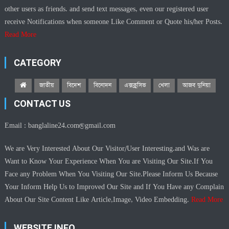
other users as friends. and send text messages, even our registered user
receive Notifications when someone Like Comment or Quote his/her Posts.
Read More
CATEGORY
জাতীয়
বিদেশ
বিনোদন
এক্সক্লুসিভ
খেলা
আজব দুনিয়া
CONTACT US
Email :
banglaline24.com@gmail.com
We are Very Interested About Our Visitor/User Interesting.and Was are
Want to Know Your Experience When You are Visiting Our Site.If You
Face any Problem When You Visiting Our Site.Please Inform Us Because
Your Inform Help Us to Improved Our Site and If You Have any Complain
About Our Site Content Like Article,Image, Video Embedding.
Read More
WEBSITE INFO