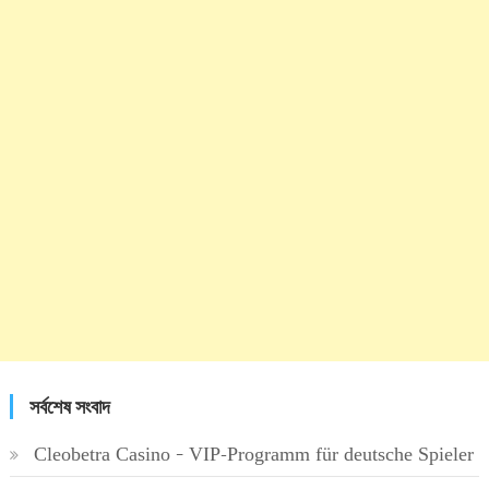
সর্বশেষ সংবাদ
Cleobetra Casino – VIP-Programm für deutsche Spieler