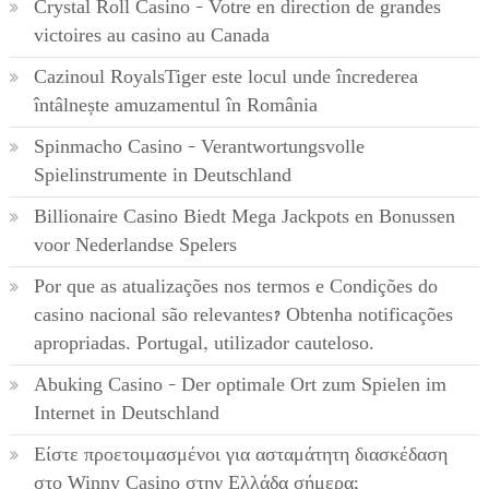
Crystal Roll Casino – Votre en direction de grandes
victoires au casino au Canada
Cazinoul RoyalsTiger este locul unde încrederea
întâlnește amuzamentul în România
Spinmacho Casino – Verantwortungsvolle
Spielinstrumente in Deutschland
Billionaire Casino Biedt Mega Jackpots en Bonussen
voor Nederlandse Spelers
Por que as atualizações nos termos e Condições do
casino nacional são relevantes? Obtenha notificações
apropriadas. Portugal, utilizador cauteloso.
Abuking Casino – Der optimale Ort zum Spielen im
Internet in Deutschland
Είστε προετοιμασμένοι για ασταμάτητη διασκέδαση
στο Winny Casino στην Ελλάδα σήμερα;