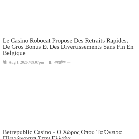
Le Casino Robocat Propose Des Retraits Rapides,
De Gros Bonus Et Des Divertissements Sans Fin En
Belgique
Aug 1, 2026 / 09:07pm
এক্সক্লুসিভ
Betrepublic Casino – Ο Χώρος Όπου Τα Όνειρα
Πληρώνονται Στην Ελλάδα