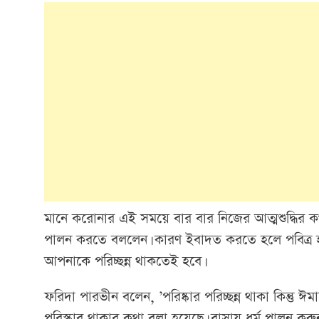
মানে করোনার এই সময়ে বার বার নিজের আত্মশুদ্ধির ক
পালন করতে বললেন। কারণ ইবাদত করতে হলে পবিত্র হত
আপনাকে পরিচ্ছন্ন থাকতেই হবে।
ফরিদা পারভীন বলেন, ‌‌’পরিষ্কার পরিচ্ছন্ন থাকা কিন্তু 
পরিস্কার থাকার কথা বলা হয়েছে। বাসায় ধর্ম পালন করু