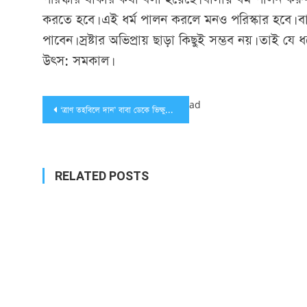
করতে হবে। এই ধর্ম পালন করলে মনও পরিস্কার হবে। ব
পাবেন। স্রষ্টার অভিপ্রায় ছাড়া কিছুই সম্ভব নয়। তাই যে ধ
উৎস: সমকাল।
Post
ad
‘ত্রাণ তহবিলে দান’ বাবা ডেকে ভিক্ষুকের পায়ে সালাম ওমর সানীর
navigation
RELATED POSTS