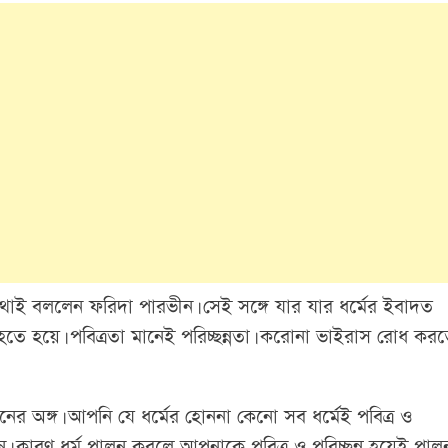
থাই বললেন ফরিদা পারভীন। সেই সঙ্গে যার যার ধর্মের ইবাদত
ে হয়ে। পবিত্রতা মানেই পরিচ্ছন্নতা। করোনা ভাইরাস রোধ কর
ঈমানের অঙ্গ। আপনি যে ধর্মের হোননা কেনো সব ধর্মেই পবিত্র ও
ন। কারণ ধর্ম পালন করলে আপনাকে পবিত্র ও পরিচ্ছন্ন হয়েই পাল