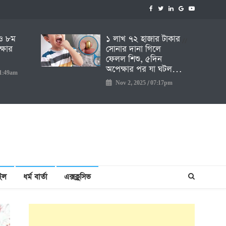
ও ৮ম
১ লাখ ৭২ হাজার টাকার
//
ক্ষার
সোনার দানা গিলে
ফেলল শিশু, ৫দিন
অপেক্ষার পর যা ঘটল…
11:49am
Nov 2, 2025 / 07:17pm
াইল
ধর্ম বার্তা
এক্সক্লুসিভ