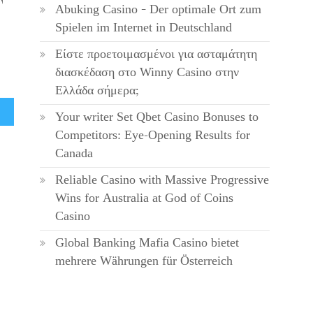
Abuking Casino – Der optimale Ort zum
Spielen im Internet in Deutschland
Είστε προετοιμασμένοι για ασταμάτητη
διασκέδαση στο Winny Casino στην
Ελλάδα σήμερα;
Your writer Set Qbet Casino Bonuses to
Competitors: Eye-Opening Results for
Canada
Reliable Casino with Massive Progressive
Wins for Australia at God of Coins
Casino
Global Banking Mafia Casino bietet
mehrere Währungen für Österreich