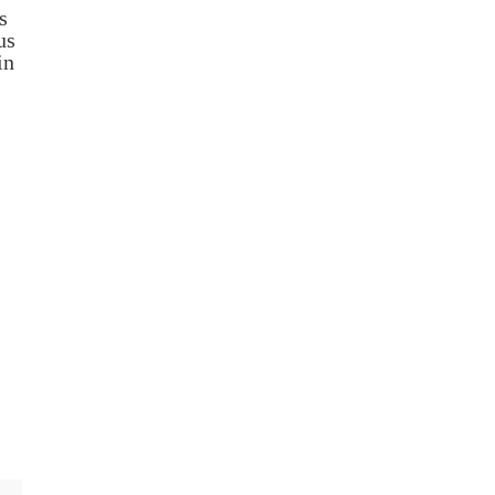
s
us
in