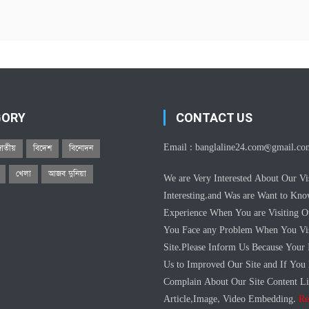
GORY
CONTACT US
Email :
banglaline24.com@gmail.co
াতীয়
বিদেশ
বিনোদন
খেলা
আজব দুনিয়া
We are Very Interested About Our Vi
Interesting.and Was are Want to Kn
Experience When You are Visiting Ou
You Face any Problem When You Vis
Site.Please Inform Us Because Your
Us to Improved Our Site and If You
Complain About Our Site Content L
Article,Image, Video Embedding.
Re