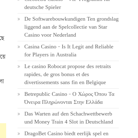
deutsche Spieler
De Softwarebouwkundigen Ten grondslag
liggend aan de Spelcollectie van Star
Casino voor Nederland
ছে
Casina Casino – Is It Legit and Reliable
for Players in Australia
য়ে
Le casino Robocat propose des retraits
rapides, de gros bonus et des
লা
divertissements sans fin en Belgique
Betrepublic Casino – Ο Χώρος Όπου Τα
Όνειρα Πληρώνονται Στην Ελλάδα
Das Warten auf den Schachwettbewerb
und Money Train 4 Slot in Deutschland
DragoBet Casino biedt eerlijk spel en