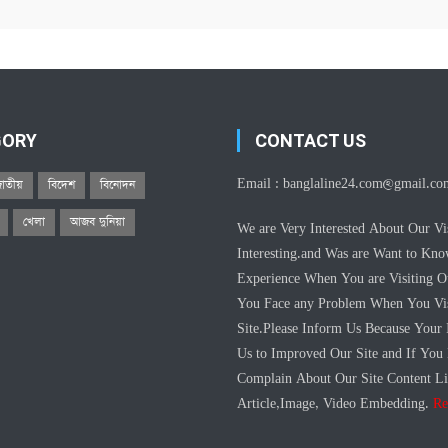
GORY
CONTACT US
Email :
banglaline24.com@gmail.co
াতীয়
বিদেশ
বিনোদন
খেলা
আজব দুনিয়া
We are Very Interested About Our Vi
Interesting.and Was are Want to Kn
Experience When You are Visiting Ou
You Face any Problem When You Vis
Site.Please Inform Us Because Your
Us to Improved Our Site and If You
Complain About Our Site Content L
Article,Image, Video Embedding.
Re