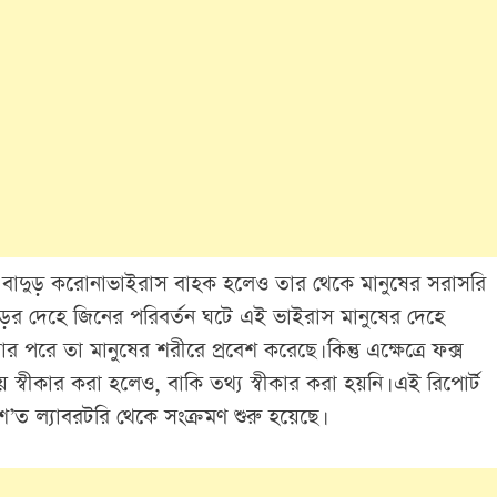
ে, বাদুড় করোনাভাইরাস বাহক হলেও তার থেকে মানুষের সরাসরি
ুড়ের দেহে জিনের পরিবর্তন ঘটে এই ভাইরাস মানুষের দেহে
ার পরে তা মানুষের শরীরে প্রবেশ করেছে। কিন্তু এক্ষেত্রে ফক্স
িষয় স্বীকার করা হলেও, বাকি তথ্য স্বীকার করা হয়নি। এই রিপোর্ট
ত ল্যাবরটরি থেকে সংক্রমণ শুরু হয়েছে।