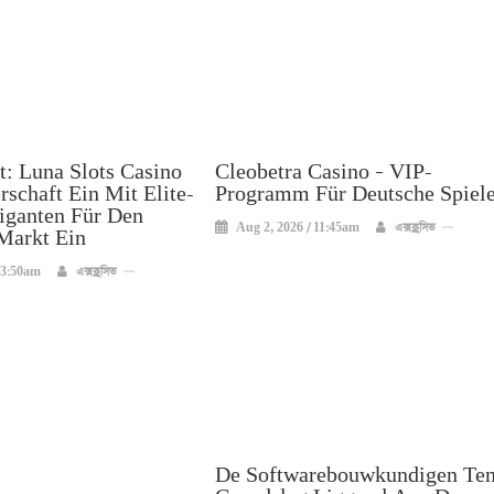
: Luna Slots Casino
Cleobetra Casino – VIP-
rschaft Ein Mit Elite-
Programm Für Deutsche Spiele
iganten Für Den
Aug 2, 2026 / 11:45am
এক্সক্লুসিভ
Markt Ein
03:50am
এক্সক্লুসিভ
De Softwarebouwkundigen Te