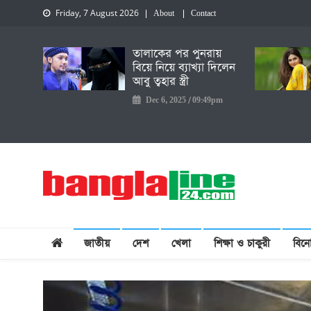
Friday, 7 August 2026
About
Contact
তালাকের পর পুনরায়
বিয়ে নিয়ে ব্যাখ্যা দিলেন
আবু ত্বহার স্ত্রী
Dec 6, 2025 / 09:49pm
Creative Daily News
জাতীয়
দেশ
খেলা
শিক্ষা ও চাকুরী
বিন