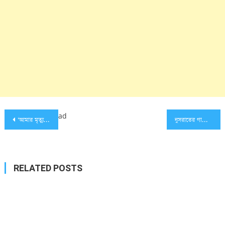
Post
ad
‘আমার মৃত্যুর সময় সকাল ১০.৪৫’ চিরকুট লিখে স্কুলছাত্রীর আত্মহত্যা
নুসরাতের গায়ে আগুন দিয়ে পানি নিয়ে এসেছিল নুর উদ্দিন!
navigation
RELATED POSTS