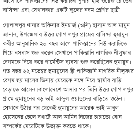
আসে। সে পাকিস্তানের নিউ করাচির পুপার হাই ওয়েজ রোডের
বাসিন্দা এবং সেখানকার একটি স্কুলের নবম শ্রেণির ছাত্রী।
গোপালপুর থানার অফিসার ইনচার্জ (ওসি) হাসান আল মামুন
জানান, উপজেলার উত্তর গোপালপুর গ্রামের বাসিন্দা হুমায়ুন
কবীর আনুমানিক ২০ বছর আগে পাকিস্তানের নিউ করাচিতে
গিয়ে বসবাস শুরু করেন। সেখানে পাকিস্তানি নাগরিক নীলুফার
বেগমকে বিয়ে করে গার্মেন্টস ব্যবসা শুরু করেছিলেন হুমায়ুন।
গত বছর ২২ নভেম্বর হুমায়ুনের স্ত্রী পাকিস্তানি নাগরিক নীলুফার
বেগম ছয় মাসের ভিসায় মেয়েকে সঙ্গে নিয়ে স্বামীর বাড়ি
বেড়াতে আসেন। বাংলাদেশে আসার পর তিনি উত্তর গোপালপুর
গ্রামে হুমায়ুনের বড় ভাই আব্দুল ওয়াদুদের বাড়িতে ওঠেন।
সেখানে উঠার পর থেকেই হুমায়ুনের আরেক ভাই আবুল
হোসেনের ছেলে বখাটে আল আমিন নিজের চাচাতো বোন
সম্পর্কের মেয়েটিকে উত্যক্ত করতে থাকে।