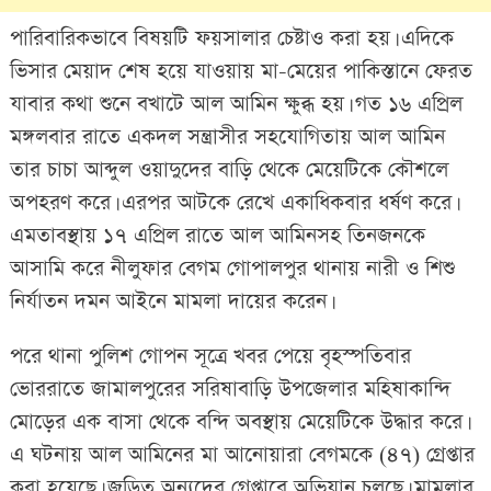
পারিবারিকভাবে বিষয়টি ফয়সালার চেষ্টাও করা হয়। এদিকে
ভিসার মেয়াদ শেষ হয়ে যাওয়ায় মা-মেয়ের পাকিস্তানে ফেরত
যাবার কথা শুনে বখাটে আল আমিন ক্ষুব্ধ হয়। গত ১৬ এপ্রিল
মঙ্গলবার রাতে একদল সন্ত্রাসীর সহযোগিতায় আল আমিন
তার চাচা আব্দুল ওয়াদুদের বাড়ি থেকে মেয়েটিকে কৌশলে
অপহরণ করে। এরপর আটকে রেখে একাধিকবার ধর্ষণ করে।
এমতাবস্থায় ১৭ এপ্রিল রাতে আল আমিনসহ তিনজনকে
আসামি করে নীলুফার বেগম গোপালপুর থানায় নারী ও শিশু
নির্যাতন দমন আইনে মামলা দায়ের করেন।
পরে থানা পুলিশ গোপন সূত্রে খবর পেয়ে বৃহস্পতিবার
ভোররাতে জামালপুরের সরিষাবাড়ি উপজেলার মহিষাকান্দি
মোড়ের এক বাসা থেকে বন্দি অবস্থায় মেয়েটিকে উদ্ধার করে।
এ ঘটনায় আল আমিনের মা আনোয়ারা বেগমকে (৪৭) গ্রেপ্তার
করা হয়েছে। জড়িত অন্যদের গ্রেপ্তারে অভিযান চলছে। মামলার