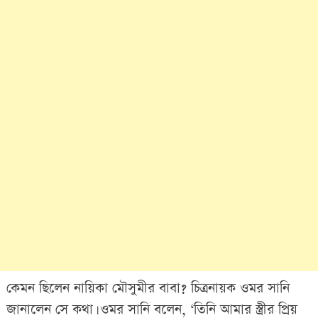
কেমন ছিলেন নায়িকা মৌসুমীর বাবা? চিত্রনায়ক ওমর সানি
জানালেন সে কথা। ওমর সানি বলেন, ‘তিনি আমার স্ত্রীর প্রিয়