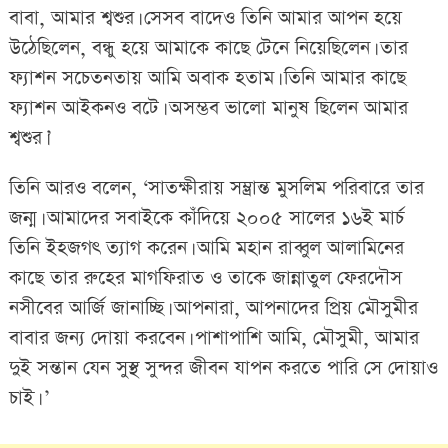
বাবা, আমার শ্বশুর। সেসব বাদেও তিনি আমার আপন হয়ে
উঠেছিলেন, বন্ধু হয়ে আমাকে কাছে টেনে নিয়েছিলেন। তার
ফ্যাশন সচেতনতায় আমি অবাক হতাম। তিনি আমার কাছে
ফ্যাশন আইকনও বটে। অসম্ভব ভালো মানুষ ছিলেন আমার
শ্বশুর।’
তিনি আরও বলেন, ‘সাতক্ষীরায় সম্ভ্রান্ত মুসলিম পরিবারে তার
জন্ম। আমাদের সবাইকে কাঁদিয়ে ২০০৫ সালের ১৬ই মার্চ
তিনি ইহজগৎ ত্যাগ করেন। আমি মহান রাব্বুল আলামিনের
কাছে তার রুহের মাগফিরাত ও তাকে জান্নাতুল ফেরদৌস
নসীবের আর্জি জানাচ্ছি। আপনারা, আপনাদের প্রিয় মৌসুমীর
বাবার জন্য দোয়া করবেন। পাশাপাশি আমি, মৌসুমী, আমার
দুই সন্তান যেন সুস্থ সুন্দর জীবন যাপন করতে পারি সে দোয়াও
চাই। ’