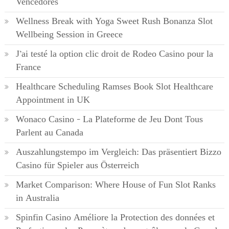
Vencedores
Wellness Break with Yoga Sweet Rush Bonanza Slot
Wellbeing Session in Greece
J’ai testé la option clic droit de Rodeo Casino pour la
France
Healthcare Scheduling Ramses Book Slot Healthcare
Appointment in UK
Wonaco Casino – La Plateforme de Jeu Dont Tous
Parlent au Canada
Auszahlungstempo im Vergleich: Das präsentiert Bizzo
Casino für Spieler aus Österreich
Market Comparison: Where House of Fun Slot Ranks
in Australia
Spinfin Casino Améliore la Protection des données et