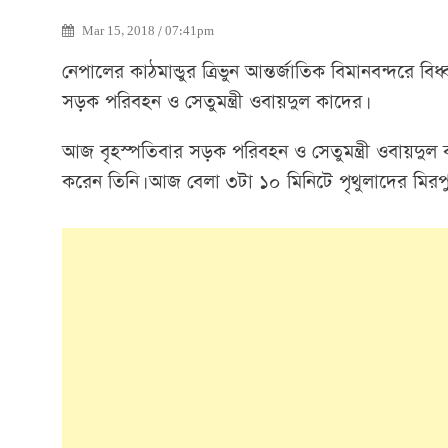
Mar 15, 2018 / 07:41pm
নেপালের কাঠমান্ডুর ত্রিভুন আন্তর্জাতিক বিমানবন্দরে 
সড়ক পরিবহন ও সেতুমন্ত্রী ওবায়দুল কাদের।
আজ বৃহস্পতিবার সড়ক পরিবহন ও সেতুমন্ত্রী ওবায়দুল ক
করেন তিনি। আজ বেলা ৩টা ১০ মিনিটে পৃথুলাদের মিরপ