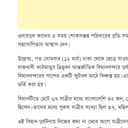
ওবায়দুল কাদের এ সময় শোকসন্তপ্ত পরিবারের প্রতি সম
সহযোগিতার আশ্বাস দেন।
উল্লেখ্য, গত সোমবার (১২ মার্চ) ঢাকা থেকে ছেড়ে যা
রাজধানী কাঠমান্ডুর ত্রিভুবন আন্তর্জাতিক বিমানবন্দরে দু
বিমানবন্দরের পাশের একটি ফুটবল মাঠে বিধ্বস্ত হয়। এতে
ভর্তি করা হয়।
বিমানটিতে মোট ৬৭ যাত্রীর মধ্যে বাংলাদেশি ৩২ জন
ছিলেন। তাদের মধ্যে পুরুষ যাত্রীর সংখ্যা ছিল ৩৭, মহি
ওই বিমান দুর্ঘটনায় নিজের কথা না ভেবে আগে যাত্রীদের রক