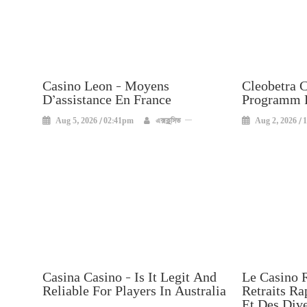
Casino Leon – Moyens
Cleobetra C
D’assistance En France
Programm F
Aug 5, 2026 / 02:41pm
এক্সক্লুসিভ
Aug 2, 2026 / 
Casina Casino – Is It Legit And
Le Casino 
Reliable For Players In Australia
Retraits Ra
Et Des Dive