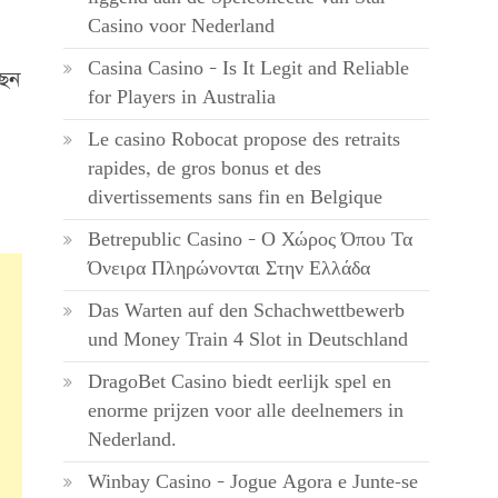
Casino voor Nederland
Casina Casino – Is It Legit and Reliable
ছেন
for Players in Australia
Le casino Robocat propose des retraits
rapides, de gros bonus et des
divertissements sans fin en Belgique
Betrepublic Casino – Ο Χώρος Όπου Τα
Όνειρα Πληρώνονται Στην Ελλάδα
Das Warten auf den Schachwettbewerb
und Money Train 4 Slot in Deutschland
DragoBet Casino biedt eerlijk spel en
enorme prijzen voor alle deelnemers in
Nederland.
Winbay Casino – Jogue Agora e Junte-se