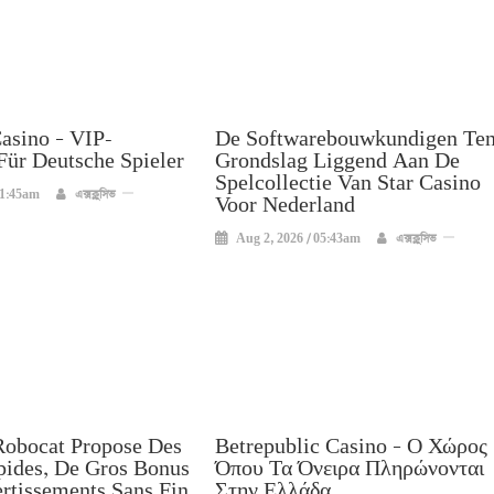
asino – VIP-
De Softwarebouwkundigen Te
ür Deutsche Spieler
Grondslag Liggend Aan De
Spelcollectie Van Star Casino
11:45am
এক্সক্লুসিভ
Voor Nederland
Aug 2, 2026 / 05:43am
এক্সক্লুসিভ
Robocat Propose Des
Betrepublic Casino – Ο Χώρος
pides, De Gros Bonus
Όπου Τα Όνειρα Πληρώνονται
rtissements Sans Fin
Στην Ελλάδα