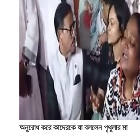
অনুরোধ করে কাদেরকে যা বললেন পৃথুলার মা