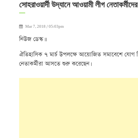
সোহরাওয়ার্দী উদ্যানে আওয়ামী লীগ নেতাকর্মীদে
Mar 7, 2018 / 05:03pm
নিউজ ডেস্ক।।
ঐতিহাসিক ৭ মার্চ উপলক্ষে আয়োজিত সমাবেশে যোগ দ
নেতাকর্মীরা আসতে শুরু করেছেন।