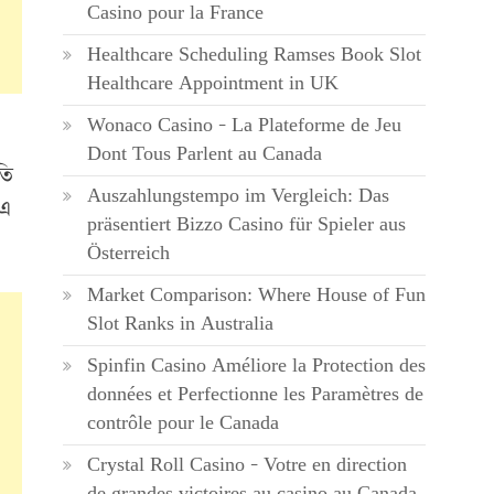
Casino pour la France
Healthcare Scheduling Ramses Book Slot
Healthcare Appointment in UK
Wonaco Casino – La Plateforme de Jeu
Dont Tous Parlent au Canada
তি
Auszahlungstempo im Vergleich: Das
 এ
präsentiert Bizzo Casino für Spieler aus
Österreich
Market Comparison: Where House of Fun
Slot Ranks in Australia
Spinfin Casino Améliore la Protection des
données et Perfectionne les Paramètres de
contrôle pour le Canada
Crystal Roll Casino – Votre en direction
de grandes victoires au casino au Canada