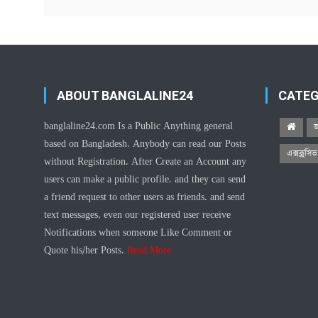
ABOUT BANGLALINE24
CATE
banglaline24.com Is a Public Anything general
জ
based on Bangladesh. Anybody can read our Posts
এক্সক্লুসিভ
without Registration. After Create an Account any
users can make a public profile. and they can send
a friend request to other users as friends. and send
text messages, even our registered user receive
Notifications when someone Like Comment or
Quote his/her Posts.
Read More