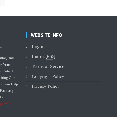
WEBSITE INFO
Log in
m
Entries
RSS
sitor/User
ow Your
Terms of Service
r Site.If
Copyright Policy
iting Our
 Inform Help
Privacy Policy
 Have any
ike
ad More