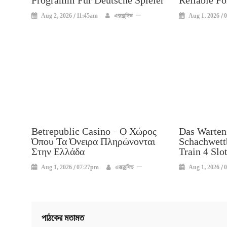
Programm Für Deutsche Spieler
Reliable Fo
Aug 2, 2026 / 11:45am
এক্সক্লুসিভ
Aug 1, 2026 / 
Betrepublic Casino – Ο Χώρος
Das Warten
Όπου Τα Όνειρα Πληρώνονται
Schachwet
Στην Ελλάδα
Train 4 Slo
Aug 1, 2026 / 07:27pm
এক্সক্লুসিভ
Aug 1, 2026 / 
পাঠকের মতামত