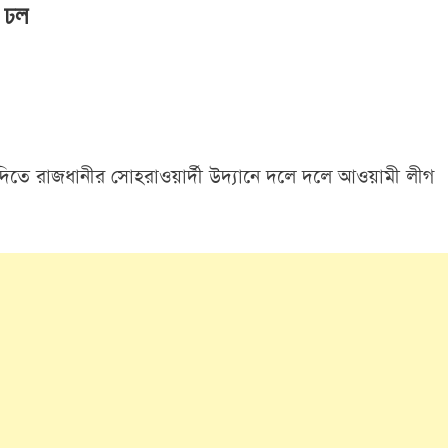
র ঢল
িতে রাজধানীর সোহরাওয়ার্দী উদ্যানে দলে দলে আওয়ামী লীগ