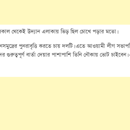
 সকাল থেকেই উদ্যান এলাকায় ভিড় ছিল চোখে পড়ার মতো।
দ্রের পুনরাবৃত্তি করতে চায় দলটি। এতে আওয়ামী লীগ সভাপ
দের গুরুত্বপূর্ণ বার্তা দেয়ার পাশাপাশি তিনি নৌকায় ভোট চাইবেন।