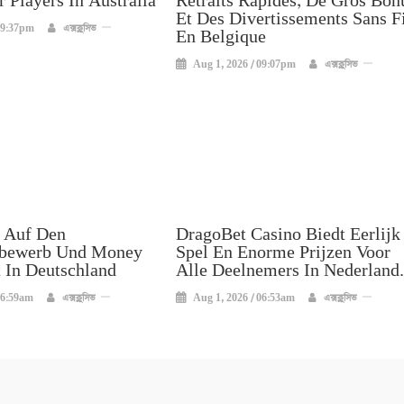
r Players In Australia
Retraits Rapides, De Gros Bon
Et Des Divertissements Sans F
09:37pm
এক্সক্লুসিভ
En Belgique
Aug 1, 2026 / 09:07pm
এক্সক্লুসিভ
 Auf Den
DragoBet Casino Biedt Eerlijk
tbewerb Und Money
Spel En Enorme Prijzen Voor
t In Deutschland
Alle Deelnemers In Nederland.
06:59am
এক্সক্লুসিভ
Aug 1, 2026 / 06:53am
এক্সক্লুসিভ