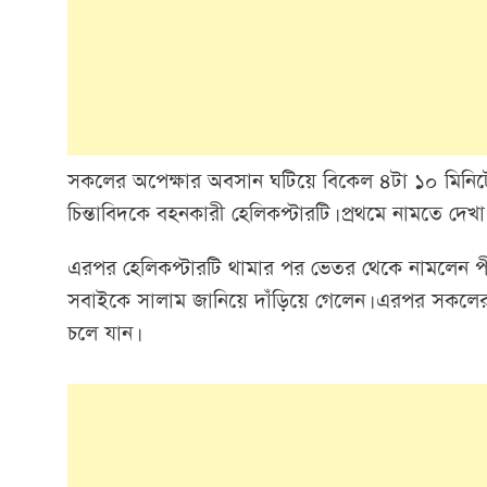
সকলের অপেক্ষার অবসান ঘটিয়ে বিকেল ৪টা ১০ মিনিট
চিন্তাবিদকে বহনকারী হেলিকপ্টারটি। প্রথমে নামতে দেখা 
এরপর হেলিকপ্টারটি থামার পর ভেতর থেকে নামলেন পীর
সবাইকে সালাম জানিয়ে দাঁড়িয়ে গেলেন। এরপর সকলের 
চলে যান।