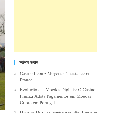
সর্বশেষ সংবাদ
Casino Leon – Moyens d’assistance en
France
Evolução das Moedas Digitais: O Casino
Frumzi Adota Pagamentos em Moedas
Cripto em Portugal
Hvorfor DuxCasino-grensesnittet fungerer