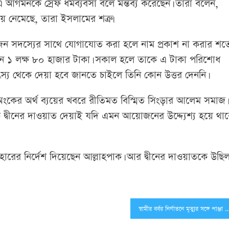
আগমনকে স্রেফ ধর্মব্যবসা বলে মন্তব্য করেছেন। তারা বলেন,
য়ে নেমেছে, তারা ইসলামের শত্রু।
 সদস্যের সাথে যোগাযোত করা হলে নাম প্রকাশ না করার শর্ত
বেন ১ লক্ষ ৮০ হাজার টাকা। সকাল হলে তাকে এ টাকা পরিশোধ
য থেকে দেয়া হবে জানতে চাইলে তিনি কোন উত্তর দেননি।
কের অর্থ ব্যয়ের খবরে রীতিমত বিস্মিত সিংড়ার আলেম সমাজ।
কে দ্বীনের দাওয়াত দেয়াই যদি এমন আয়োজনের উদ্দ্যেশ্য হয়ে থা
ারের নির্দেশ দিয়েছেন আল্লাহপাক। আর দ্বীনের দাওয়াতকে উছিল
স্বামীর বর্বর নির্যাতনে মৃত্যুর সঙ্গে পা