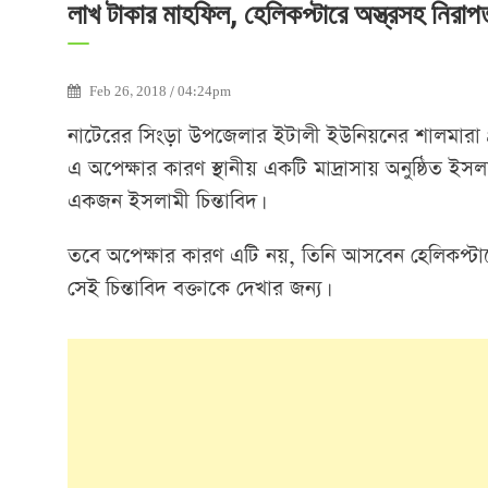
লাখ টাকার মাহফিল, হেলিকপ্টারে অস্ত্রসহ নিরাপ
Feb 26, 2018 / 04:24pm
নাটেরের সিংড়া উপজেলার ইটালী ইউনিয়নের শালমারা গ্
এ অপেক্ষার কারণ স্থানীয় একটি মাদ্রাসায় অনুষ্ঠিত 
একজন ইসলামী চিন্তাবিদ।
তবে অপেক্ষার কারণ এটি নয়, তিনি আসবেন হেলিকপ্টার
সেই চিন্তাবিদ বক্তাকে দেখার জন্য।