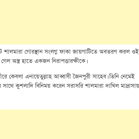
ে শালমারা গোরস্থান সংলগ্ন ফাকা জায়গাটিতে অবতরণ করল ওই
গেল অস্ত্র হাতে একজন নিরাপত্তারক্ষীকে।
ে কেবলা এনায়েতুল্লাহ আব্বাসী জৈনপুরী সাহেব। তিনি নেমেই
সাথে কুশলাদি বিনিময় করেন সরাসরি শালমারা দাখিল মাদ্রাসা