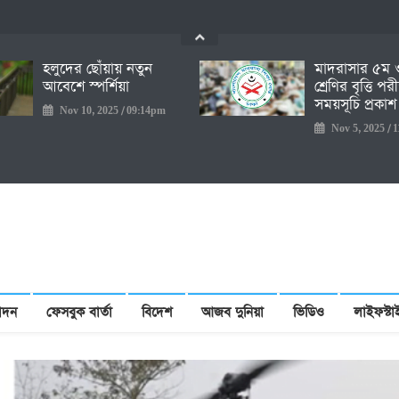
হলুদের ছোঁয়ায় নতুন
মাদরাসার ৫ম 
আবেশে স্পর্শিয়া
শ্রেণির বৃত্তি পরী
সময়সূচি প্রকাশ
Nov 10, 2025 / 09:14pm
Nov 5, 2025 / 
োদন
ফেসবুক বার্তা
বিদেশ
আজব দুনিয়া
ভিডিও
লাইফস্ট