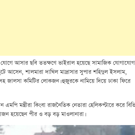
প্টার যোগে আসার ছবি ততক্ষণে ভাইরাল হয়েছে সামাজিক যোগাযোগ
ছুটে আসেন, শালমারা দাখিল মাদ্রাসার সুপার শহিদুল ইসলাম,
সসহ জালসা কমিটির লোকজন। হুজুরকে নামিয়ে দিয়ে ঢাকা ফিরে
এমপি মন্ত্রীরা কিংবা রাজনৈতিক নেতারা হেলিকপ্টারে করে বিভিন
জন হয়েছেন পীর ও বড় বড় মাওলানারা।