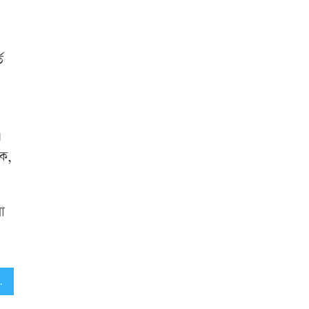
ে
কে,
া
ঞ্জা লড়ছেন পারভীন