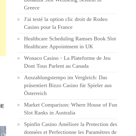
Greece
J’ai testé la option clic droit de Rodeo
Casino pour la France
Healthcare Scheduling Ramses Book Slot
Healthcare Appointment in UK
Wonaco Casino – La Plateforme de Jeu
Dont Tous Parlent au Canada
Auszahlungstempo im Vergleich: Das
präsentiert Bizzo Casino für Spieler aus
Österreich
Market Comparison: Where House of Fun
্ন
Slot Ranks in Australia
Spinfin Casino Améliore la Protection des
données et Perfectionne les Paramètres de