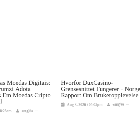
as Moedas Digitais:
Hvorfor DuxCasino-
rumzi Adota
Grensesnittet Fungerer – Norg
 Em Moedas Cripto
Rapport Om Brukeropplevelse
l
Aug 3, 2026 / 05:05pm
এক্সক্লুসিভ
08:28am
এক্সক্লুসিভ