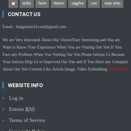
জাতীয়
বিদেশ
বিনোদন
এক্সক্লুসিভ
খেলা
আজব দুনিয়া
CONTACT US
Email :
banglaline24.com@gmail.com
We are Very Interested About Our Visitor/User Interesting.and Was are
Want to Know Your Experience When You are Visiting Our Site.If You
Face any Problem When You Visiting Our Site.Please Inform Us Because
Your Inform Help Us to Improved Our Site and If You Have any Complain
About Our Site Content Like Article,Image, Video Embedding.
Read More
WEBSITE INFO
Log in
Entries
RSS
Terms of Service