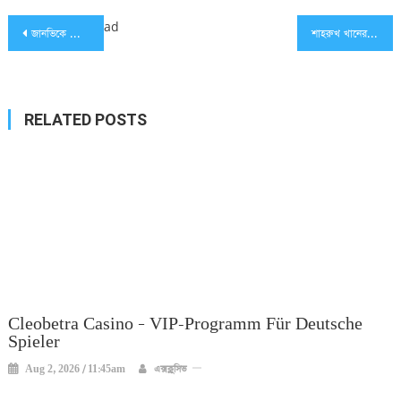
Post
ad
জানভিকে দেয়া শ্রীদেবীর উপদেশ
শাহরুখ খানের ‘জিরো’ সিনেমায় শেষবারের মতো দেখা যাবে শ্রীদেবীকে
navigation
RELATED POSTS
Cleobetra Casino – VIP-Programm Für Deutsche
Spieler
Aug 2, 2026 / 11:45am
এক্সক্লুসিভ