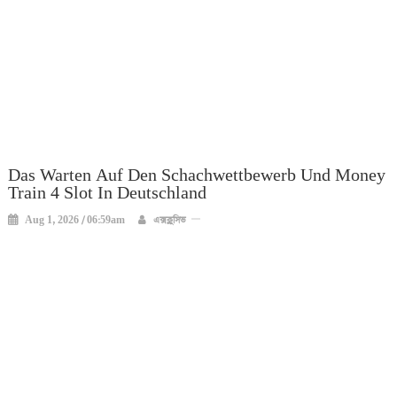
Das Warten Auf Den Schachwettbewerb Und Money
Train 4 Slot In Deutschland
Aug 1, 2026 / 06:59am
এক্সক্লুসিভ