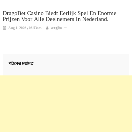
DragoBet Casino Biedt Eerlijk Spel En Enorme
Prijzen Voor Alle Deelnemers In Nederland.
Aug 1, 2026 / 06:53am
এক্সক্লুসিভ
পাঠকের মতামত