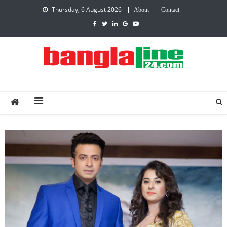
Thursday, 6 August 2026
About
Contact
Creative Daily News