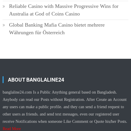
Reliable Casino with Massive Progressive Wins for
Australia at God of Coins Casino
Global Banking Mafia Casino bietet mehrere
Währungen für Österreich
ABOUT BANGLALINE24
banglaline24.com Is a Public Anything general based on Bangladesh.
Anybody can read our Posts without Registration. After Create an Account
any users can make a public profile. and they can send a friend request to
other users as friends. and send text messages, even our registered user
receive Notifications when someone Like Comment or Quote his/her Posts.
Read More