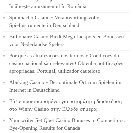
întâlnește amuzamentul în România
Spinmacho Casino – Verantwortungsvolle
Spielinstrumente in Deutschland
Billionaire Casino Biedt Mega Jackpots en Bonussen
voor Nederlandse Spelers
Por que as atualizações nos termos e Condições do
casino nacional são relevantes? Obtenha notificações
apropriadas. Portugal, utilizador cauteloso.
Abuking Casino – Der optimale Ort zum Spielen im
Internet in Deutschland
Είστε προετοιμασμένοι για ασταμάτητη διασκέδαση
στο Winny Casino στην Ελλάδα σήμερα;
Your writer Set Qbet Casino Bonuses to Competitors:
Eye-Opening Results for Canada