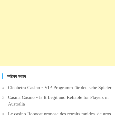
সর্বশেষ সংবাদ
Cleobetra Casino – VIP-Programm für deutsche Spieler
Casina Casino – Is It Legit and Reliable for Players in
Australia
Le casino Robocat propose des retraits rapides, de gros