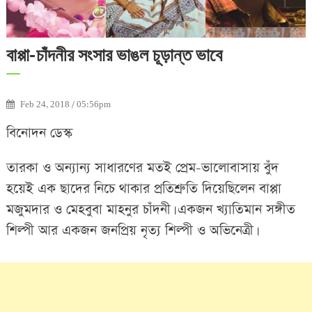
বাপ্পা-চাঁদনীর সংসার ভাঙল চূড়ান্ত ভাবে
Feb 24, 2018 / 05:56pm
বিনোদন ডেস্ক
তারকা ও অন্যান্য সাধারণের মতই প্রেম-ভালোবাসায় বুঁদ
হয়েই এক ছাদের নিচে থাকার প্রতিশ্রুতি দিয়েছিলেন বাপ্পা
মজুমদার ও মেহবুবা মাহনুর চাঁদনী। একজন খ্যাতিমান সঙ্গীত
শিল্পী আর একজন জনপ্রিয় নৃত্য শিল্পী ও অভিনেত্রী।