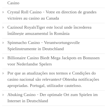
Casino
Crystal Roll Casino – Votre en direction de grandes
victoires au casino au Canada
Cazinoul RoyalsTiger este locul unde încrederea
întâlnește amuzamentul în România
Spinmacho Casino – Verantwortungsvolle
Spielinstrumente in Deutschland
Billionaire Casino Biedt Mega Jackpots en Bonussen
voor Nederlandse Spelers
Por que as atualizações nos termos e Condições do
casino nacional são relevantes? Obtenha notificações
apropriadas. Portugal, utilizador cauteloso.
Abuking Casino – Der optimale Ort zum Spielen im
Internet in Deutschland