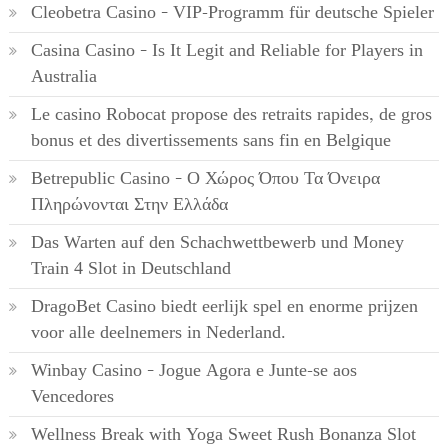
Cleobetra Casino – VIP-Programm für deutsche Spieler
Casina Casino – Is It Legit and Reliable for Players in
Australia
Le casino Robocat propose des retraits rapides, de gros
bonus et des divertissements sans fin en Belgique
Betrepublic Casino – Ο Χώρος Όπου Τα Όνειρα
Πληρώνονται Στην Ελλάδα
Das Warten auf den Schachwettbewerb und Money
Train 4 Slot in Deutschland
DragoBet Casino biedt eerlijk spel en enorme prijzen
voor alle deelnemers in Nederland.
Winbay Casino – Jogue Agora e Junte-se aos
Vencedores
Wellness Break with Yoga Sweet Rush Bonanza Slot