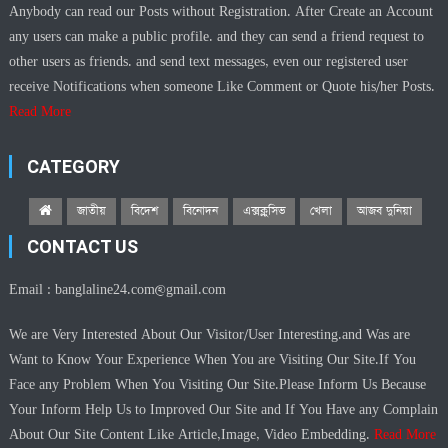
Anybody can read our Posts without Registration. After Create an Account
any users can make a public profile. and they can send a friend request to
other users as friends. and send text messages, even our registered user
receive Notifications when someone Like Comment or Quote his/her Posts.
Read More
CATEGORY
জাতীয়
বিদেশ
বিনোদন
এক্সক্লুসিভ
খেলা
আজব দুনিয়া
CONTACT US
Email :
banglaline24.com@gmail.com
We are Very Interested About Our Visitor/User Interesting.and Was are
Want to Know Your Experience When You are Visiting Our Site.If You
Face any Problem When You Visiting Our Site.Please Inform Us Because
Your Inform Help Us to Improved Our Site and If You Have any Complain
About Our Site Content Like Article,Image, Video Embedding.
Read More