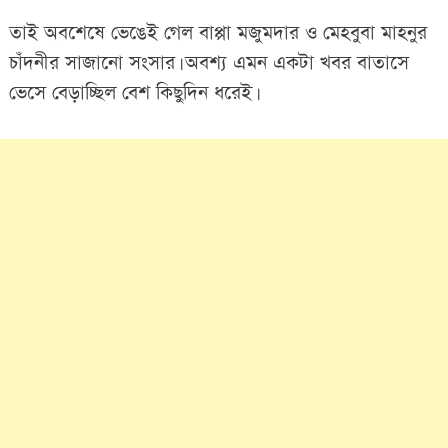
তাই অবশেষে ভেঙেই গেল বাপ্পা মজুমদার ও মেহবুবা মাহনুর
চাঁদনীর সাজানো সংসার। অবশ্য এমন একটা খবর বাতাসে
ভেসে বেড়াচ্ছিল বেশ কিছুদিন ধরেই।