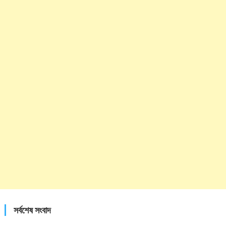
সর্বশেষ সংবাদ