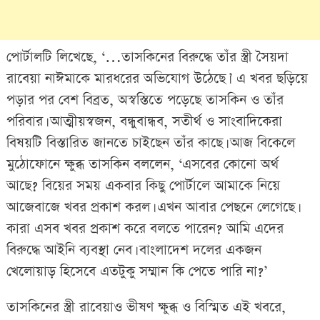
পোর্টালটি লিখেছে, ‘…তাসকিনের বিরুদ্ধে তাঁর স্ত্রী সৈয়দা
রাবেয়া নাঈমাকে মারধরের অভিযোগ উঠেছে।’ এ খবর ছড়িয়ে
পড়ার পর বেশ বিব্রত, অস্বস্তিতে পড়েছে তাসকিন ও তাঁর
পরিবার। আত্মীয়স্বজন, বন্ধুবান্ধব, সতীর্থ ও সাংবাদিকেরা
বিষয়টি বিস্তারিত জানতে চাইছেন তাঁর কাছে। আজ বিকেলে
মুঠোফোনে ক্ষুব্ধ তাসকিন বললেন, ‘এসবের কোনো অর্থ
আছে? বিয়ের সময় একবার কিছু পোর্টালে আমাকে নিয়ে
আজেবাজে খবর প্রকাশ করল। এখন আবার পেছনে লেগেছে।
কারা এসব খবর প্রকাশ করে বলতে পারেন? আমি এদের
বিরুদ্ধে আইনি ব্যবস্থা নেব। বাংলাদেশ দলের একজন
খেলোয়াড় হিসেবে এতটুকু সম্মান কি পেতে পারি না?’
তাসকিনের স্ত্রী রাবেয়াও ভীষণ ক্ষুব্ধ ও বিস্মিত এই খবরে,