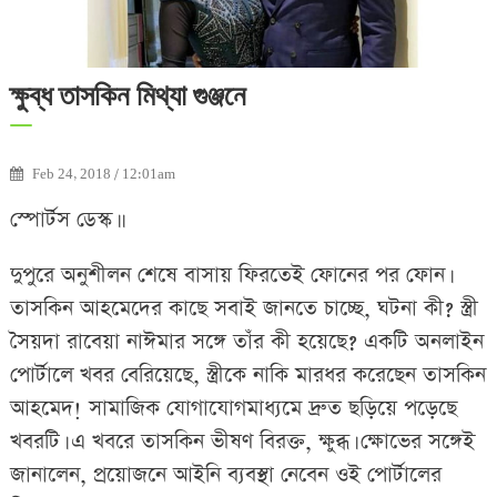
ক্ষুব্ধ তাসকিন মিথ্যা গুঞ্জনে
Feb 24, 2018 / 12:01am
স্পোর্টস ডেস্ক।।
দুপুরে অনুশীলন শেষে বাসায় ফিরতেই ফোনের পর ফোন।
তাসকিন আহমেদের কাছে সবাই জানতে চাচ্ছে, ঘটনা কী? স্ত্রী
সৈয়দা রাবেয়া নাঈমার সঙ্গে তাঁর কী হয়েছে? একটি অনলাইন
পোর্টালে খবর বেরিয়েছে, স্ত্রীকে নাকি মারধর করেছেন তাসকিন
আহমেদ! সামাজিক যোগাযোগমাধ্যমে দ্রুত ছড়িয়ে পড়েছে
খবরটি। এ খবরে তাসকিন ভীষণ বিরক্ত, ক্ষুব্ধ। ক্ষোভের সঙ্গেই
জানালেন, প্রয়োজনে আইনি ব্যবস্থা নেবেন ওই পোর্টালের