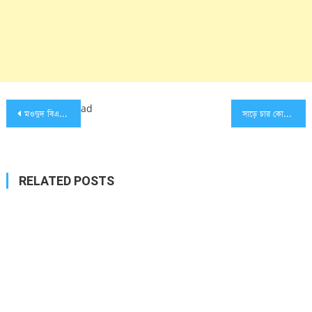
Post
ad
মওদুদ বিএনপির নতুন জ্যোতিষী: কাদের
সাড়ে চার কোটি টাকা বাজেটের সিনেমায় দ্বৈত চরিত্রে শাকিব
navigation
RELATED POSTS