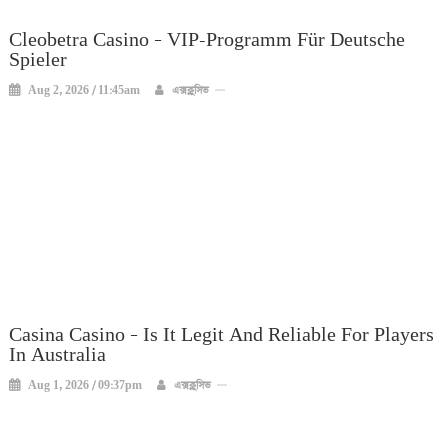
Cleobetra Casino – VIP-Programm Für Deutsche
Spieler
Aug 2, 2026 / 11:45am
এক্সক্লুসিভ
Casina Casino – Is It Legit And Reliable For Players
In Australia
Aug 1, 2026 / 09:37pm
এক্সক্লুসিভ