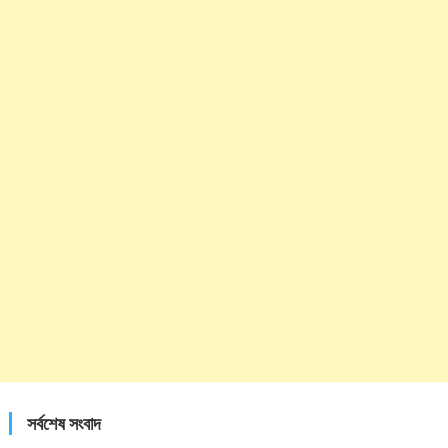
সর্বশেষ সংবাদ