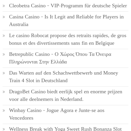
Cleobetra Casino – VIP-Programm für deutsche Spieler
Casina Casino – Is It Legit and Reliable for Players in
Australia
Le casino Robocat propose des retraits rapides, de gros
bonus et des divertissements sans fin en Belgique
Betrepublic Casino – Ο Χώρος Όπου Τα Όνειρα
Πληρώνονται Στην Ελλάδα
Das Warten auf den Schachwettbewerb und Money
Train 4 Slot in Deutschland
DragoBet Casino biedt eerlijk spel en enorme prijzen
voor alle deelnemers in Nederland.
Winbay Casino – Jogue Agora e Junte-se aos
Vencedores
Wellness Break with Yoga Sweet Rush Bonanza Slot