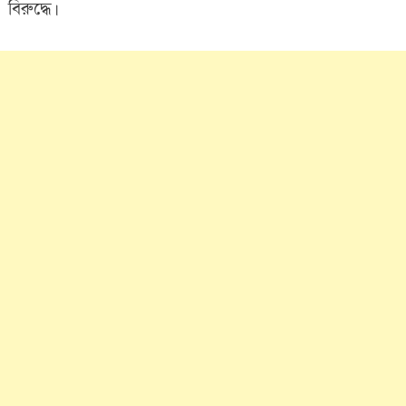
বিরুদ্ধে।