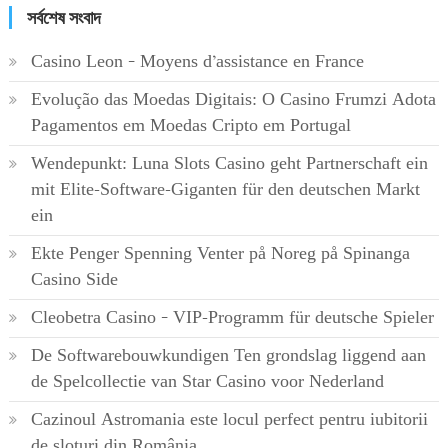
সর্বশেষ সংবাদ
Casino Leon – Moyens d’assistance en France
Evolução das Moedas Digitais: O Casino Frumzi Adota
Pagamentos em Moedas Cripto em Portugal
Wendepunkt: Luna Slots Casino geht Partnerschaft ein
mit Elite-Software-Giganten für den deutschen Markt
ein
Ekte Penger Spenning Venter på Noreg på Spinanga
Casino Side
Cleobetra Casino – VIP-Programm für deutsche Spieler
De Softwarebouwkundigen Ten grondslag liggend aan
de Spelcollectie van Star Casino voor Nederland
Cazinoul Astromania este locul perfect pentru iubitorii
de sloturi din România