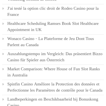
J’ai testé la option clic droit de Rodeo Casino pour la
France
Healthcare Scheduling Ramses Book Slot Healthcare
Appointment in UK
Wonaco Casino – La Plateforme de Jeu Dont Tous
Parlent au Canada
Auszahlungstempo im Vergleich: Das präsentiert Bizzo
Casino für Spieler aus Österreich
Market Comparison: Where House of Fun Slot Ranks
in Australia
Spinfin Casino Améliore la Protection des données et
Perfectionne les Paramètres de contrôle pour le Canada
Landbeperkingen en Beschikbaarheid bij Bonuskong
Casino