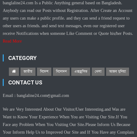
banglaline24.com Is a Public Anything general based on Bangladesh.
Anybody can read our Posts without Registration. After Create an Account
any users can make a public profile. and they can send a friend request to
other users as friends. and send text messages, even our registered user
receive Notifications when someone Like Comment or Quote his/her Posts.
Read More
CATEGORY
জাতীয়
বিদেশ
বিনোদন
এক্সক্লুসিভ
খেলা
আজব দুনিয়া
CONTACT US
Email :
banglaline24.com@gmail.com
We are Very Interested About Our Visitor/User Interesting.and Was are
Want to Know Your Experience When You are Visiting Our Site.If You
Face any Problem When You Visiting Our Site.Please Inform Us Because
Your Inform Help Us to Improved Our Site and If You Have any Complain