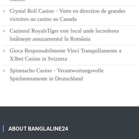
Crystal Roll Casino – Votre en direction de grandes
victoires au casino au Canada
Cazinoul RoyalsTiger este locul unde încrederea
întâlnește amuzamentul în România
Gioca Responsabilmente Vinci Tranquillamente a
X3bet Casino in Svizzera
Spinmacho Casino – Verantwortungsvolle
Spielinstrumente in Deutschland
ABOUT BANGLALINE24