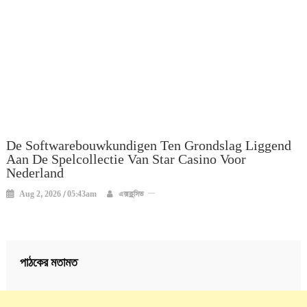
De Softwarebouwkundigen Ten Grondslag Liggend
Aan De Spelcollectie Van Star Casino Voor
Nederland
Aug 2, 2026 / 05:43am
এক্সক্লুসিভ
পাঠকের মতামত