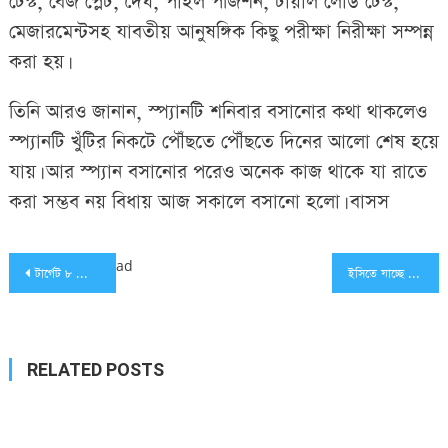
টেস্ট, বেজ প্লেট, দৈর্ঘ, পাইল পজিশন, টায়াল লোড টেস্ট,
মেজারমেন্টসহ যাবতীয় আনুষঙ্গিক কিছু পরীক্ষা নিরীক্ষা সম্পন্ন
করা হয়।
তিনি আরও জানান, স্প্যানটি শনিবার বসানোর কথা থাকলেও
স্প্যানটি খুঁটির নিকটে পৌঁছতে পৌঁছতে দিনের আলো শেষ হয়ে
যায়। আর স্প্যান বসানোর পরেও অনেক কাজ থাকে যা রাতে
করা সম্ভব নয় বিধায় আজ সকালে বসানো হলো। বাসস
Post
ad
টার্গেট ৮ ফেব্রুয়ারি, মাঠ দখলে সরকারি দল এগিয়ে
ইসিতে যাচ্ছে বিএনপি
navigation
RELATED POSTS