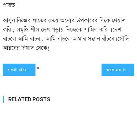
পারত ।
আসুন নিজের লাভের চেয়ে অন্যের উপকারের দিকে খেয়াল
করি , সমৃদ্ধি শীল দেশ গড়ায় নিজেকে সামিল করি । দেশ
বাচলে আমি বাঁচব , আমি বাঁচলে আমার সন্তান বাঁচবে। সৌদি
আরবের রিয়াদ থেকে!
Post
ad
স্বামী বাইরে, রাতের অন্ধকারে পরকীয়ায় মত্ত স্ত্রী, ধরা পরতেই…
অবাক কাণ্ড: বিয়ের আসর থেকে পালিয়ে ভোট দিলেন তরুণী
navigation
RELATED POSTS