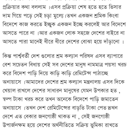
প্রক্রিয়ার কথা বললাম । এসব প্রক্রিয়া শেষ হতে হতে ভিসার
দাম গিয়ে পড়ে সেই চড়া মুল্যে। তখন একজন শ্রমিক কিংবা
বিদেশে কাজ করতে ইচ্ছুক একজন ইচ্ছে করলেই আর বিদেশে
আসতে পারে না । আর একজন লোক সহজে দেশের বাইরে না
আসতে পারা মানেই ধীরে ধীরে দেশের বোঝা হয়ে দাঁড়ানো ।
কিন্ত পার্শ্ববর্তী দেশ গুলোর শ্রম কল্যান পরিষদ এসব ব্যাপারে
বেশ সচেতন বিধায় সেই সব দেশের মানুষ নামমাত্র পয়সা খরচ
করে বিদেশ পাড়ি দিয়ে কাড়ি কাড়ি রেমিটেন্স পাঠাচ্ছে
অনায়াসে । আমাদের দেশের শ্রম কল্যান মন্ত্রনালয় এসব দিকে
খেয়াল রাখলে দেশের সাধারন মানুষের যেমন উপকার হত ,
স্বল্প টাকা খরচ করে তখন অনেকে বিদেশে পাড়ি জমাতেন
অনায়াসে । তখন দেশ রেমিটেন্সের বাড়তি টাকা পেত।তখন
দেশে এত বেকার জনগোষ্ঠী থাকত না , সেই জনগোষ্ঠী
উপার্জনক্ষম হয়ে দেশের অর্থনীতিতে সক্রিয় ভুমিকা রাখতে