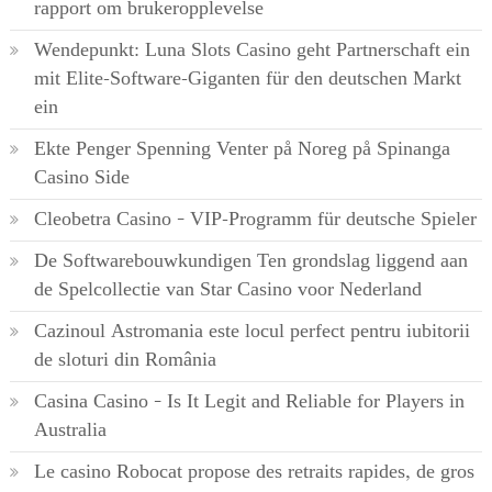
rapport om brukeropplevelse
Wendepunkt: Luna Slots Casino geht Partnerschaft ein
mit Elite-Software-Giganten für den deutschen Markt
ein
Ekte Penger Spenning Venter på Noreg på Spinanga
Casino Side
Cleobetra Casino – VIP-Programm für deutsche Spieler
De Softwarebouwkundigen Ten grondslag liggend aan
de Spelcollectie van Star Casino voor Nederland
Cazinoul Astromania este locul perfect pentru iubitorii
de sloturi din România
Casina Casino – Is It Legit and Reliable for Players in
Australia
Le casino Robocat propose des retraits rapides, de gros