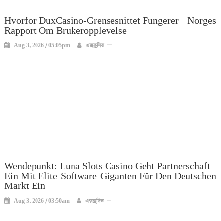
Hvorfor DuxCasino-Grensesnittet Fungerer – Norges
Rapport Om Brukeropplevelse
Aug 3, 2026 / 05:05pm
এক্সক্লুসিভ
Wendepunkt: Luna Slots Casino Geht Partnerschaft
Ein Mit Elite-Software-Giganten Für Den Deutschen
Markt Ein
Aug 3, 2026 / 03:50am
এক্সক্লুসিভ