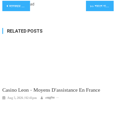
Post
ad
কলেজছাত্র মোমিন হত্যায় ২ জনের ফাঁসির রায় বহাল
৮০ শতাংশ গাড়ি হবে চালকবিহীন ২০২৫ সালের মধ্যে : জয়
navigation
RELATED POSTS
Casino Leon – Moyens D’assistance En France
Aug 5, 2026 / 02:41pm
এক্সক্লুসিভ