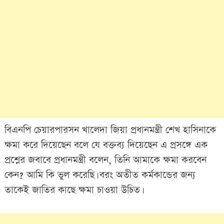
বিএনপি চেয়ারপারসন খালেদা জিয়া প্রধানমন্ত্রী শেখ হাসিনাকে
ক্ষমা করে দিয়েছেন বলে যে বক্তব্য দিয়েছেন এ প্রসঙ্গে এক
প্রশ্নের জবাবে প্রধানমন্ত্রী বলেন, তিনি আমাকে ক্ষমা করবেন
কেন? আমি কি ভুল করেছি। বরং অতীত কর্মকান্ডের জন্য
তাকেই জাতির কাছে ক্ষমা চাওয়া উচিত।