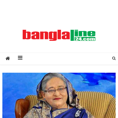
Creative Daily News