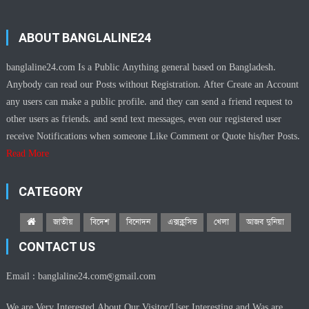
ABOUT BANGLALINE24
banglaline24.com Is a Public Anything general based on Bangladesh.
Anybody can read our Posts without Registration. After Create an Account
any users can make a public profile. and they can send a friend request to
other users as friends. and send text messages, even our registered user
receive Notifications when someone Like Comment or Quote his/her Posts.
Read More
CATEGORY
জাতীয়
বিদেশ
বিনোদন
এক্সক্লুসিভ
খেলা
আজব দুনিয়া
CONTACT US
Email :
banglaline24.com@gmail.com
We are Very Interested About Our Visitor/User Interesting.and Was are