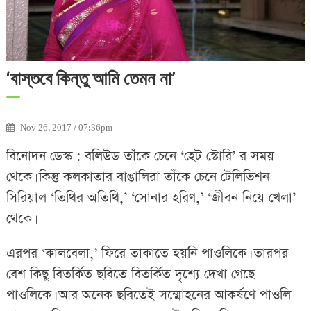
‘বাস্তবে কিন্তু আমি তেমন না’
Nov 26, 2017 / 07:36pm
বিনোদন ডেস্ক : বলিউড তাঁকে চেনে ‘হেট স্টোরি’ র সময়
থেকে। কিন্তু কলকাতার বাঙালিরা তাঁকে চেনে টেলিভিশন
সিরিয়াল ‘তিথির অতিথি,’ ‘সোনার হরিণ,’ ‘জীবন নিয়ে খেলা’
থেকে।
এরপর ‘কালবেলা,’ ফিরে তাকাতে হয়নি পাওলিকে। তারপর
বেশ কিছু বিতর্কিত ছবিতে বিতর্কিত দৃশ্যে দেখা গেছে
পাওলিকে। আর অনেক ছবিতেই সম্মোহনের আকর্ষণে পাওলি