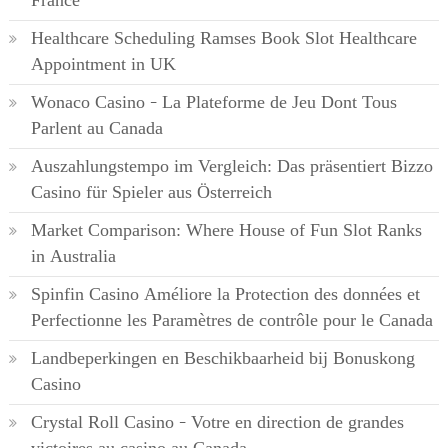
France
Healthcare Scheduling Ramses Book Slot Healthcare
Appointment in UK
Wonaco Casino – La Plateforme de Jeu Dont Tous
Parlent au Canada
Auszahlungstempo im Vergleich: Das präsentiert Bizzo
Casino für Spieler aus Österreich
Market Comparison: Where House of Fun Slot Ranks
in Australia
Spinfin Casino Améliore la Protection des données et
Perfectionne les Paramètres de contrôle pour le Canada
Landbeperkingen en Beschikbaarheid bij Bonuskong
Casino
Crystal Roll Casino – Votre en direction de grandes