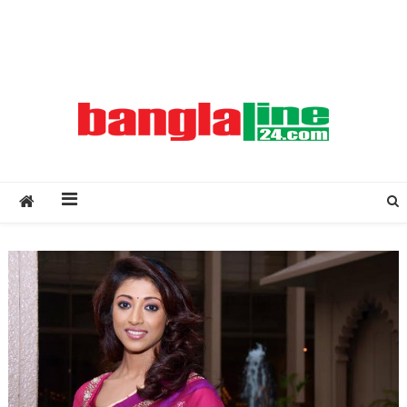
Creative Daily News