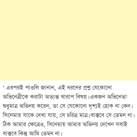
‘ এরপরই পাওলি জানান, এই ধরনের প্রশ্ন যেকোনো
অভিনেত্রীকে করাটা অত্যন্ত খারাপ বিষয়। একজন অভিনেতা
শুধুমাত্র অভিনয় করেন, তা সে যেকোনো দৃশ্যই হোক না কেন।
সিনেমায় যাকে দেখা যায়, সে চরিত্র মাত্র। বাস্তবে সে তেমন না।
ঠিক আমার ক্ষেত্রেও, সিনেমায় আমার অভিনয় দেখেন সবাই
বাস্তবে কিন্তু আমি তেমন না।