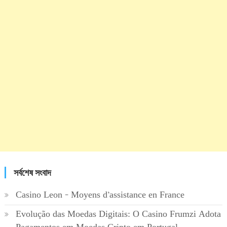
সর্বশেষ সংবাদ
Casino Leon – Moyens d’assistance en France
Evolução das Moedas Digitais: O Casino Frumzi Adota