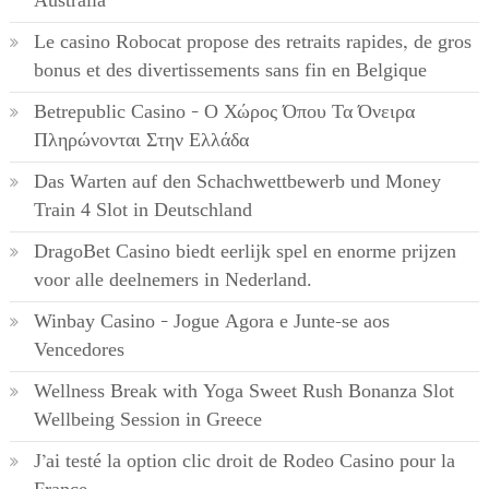
Australia
Le casino Robocat propose des retraits rapides, de gros
bonus et des divertissements sans fin en Belgique
Betrepublic Casino – Ο Χώρος Όπου Τα Όνειρα
Πληρώνονται Στην Ελλάδα
Das Warten auf den Schachwettbewerb und Money
Train 4 Slot in Deutschland
DragoBet Casino biedt eerlijk spel en enorme prijzen
voor alle deelnemers in Nederland.
Winbay Casino – Jogue Agora e Junte-se aos
Vencedores
Wellness Break with Yoga Sweet Rush Bonanza Slot
Wellbeing Session in Greece
J’ai testé la option clic droit de Rodeo Casino pour la