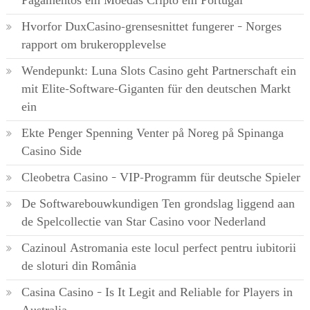
Pagamentos em Moedas Cripto em Portugal
Hvorfor DuxCasino-grensesnittet fungerer – Norges
rapport om brukeropplevelse
Wendepunkt: Luna Slots Casino geht Partnerschaft ein
mit Elite-Software-Giganten für den deutschen Markt
ein
Ekte Penger Spenning Venter på Noreg på Spinanga
Casino Side
Cleobetra Casino – VIP-Programm für deutsche Spieler
De Softwarebouwkundigen Ten grondslag liggend aan
de Spelcollectie van Star Casino voor Nederland
Cazinoul Astromania este locul perfect pentru iubitorii
de sloturi din România
Casina Casino – Is It Legit and Reliable for Players in