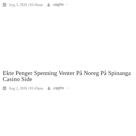
Aug 3, 2026 / 03:50am
এক্সক্লুসিভ
Ekte Penger Spenning Venter På Noreg På Spinanga
Casino Side
Aug 2, 2026 / 01:43pm
এক্সক্লুসিভ