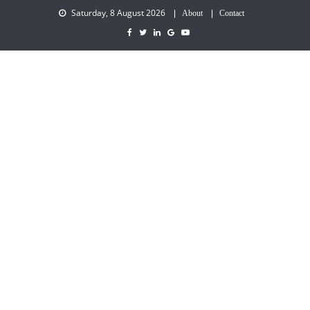
Saturday, 8 August 2026
About
Contact