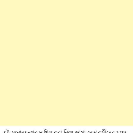
এই মনোনয়নপত্র দাখিল করা নিয়ে জাপা নেতাকর্মীদের মধ্যে