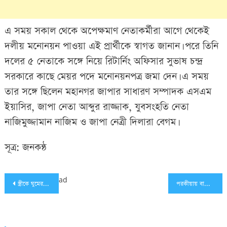
এ সময় সকাল থেকে অপেক্ষমাণ নেতাকর্মীরা আগে থেকেই
দলীয় মনোনয়ন পাওয়া এই প্রার্থীকে স্বাগত জানান। পরে তিনি
দলের ৫ নেতাকে সঙ্গে নিয়ে রিটার্নিং অফিসার সুভাষ চন্দ্র
সরকারে কাছে মেয়র পদে মনোনয়নপত্র জমা দেন। এ সময়
তার সঙ্গে ছিলেন মহানগর জাপার সাধারণ সম্পাদক এসএম
ইয়াসির, জাপা নেতা আব্দুর রাজ্জাক, যুবসংহতি নেতা
নাজিমুজ্জামান নাজিম ও জাপা নেত্রী দিলারা বেগম।
সূত্র: জনকন্ঠ
Post
ad
স্ত্রীকে ঘুমের ওষুধ খাইয়ে ধর্ষণ সৎমেয়েকে ,বাবার যাবজ্জীবন
পরকীয়ায় বাধা দেয়ায় মাদ্রাসা শিক্ষিকা মায়ের ছেলের নামে মামলা
navigation