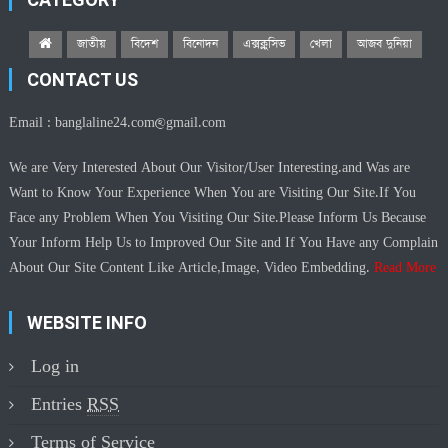
জাতীয়
বিদেশ
বিনোদন
এক্সক্লুসিভ
খেলা
আজব দুনিয়া
CONTACT US
Email :
banglaline24.com@gmail.com
We are Very Interested About Our Visitor/User Interesting.and Was are
Want to Know Your Experience When You are Visiting Our Site.If You
Face any Problem When You Visiting Our Site.Please Inform Us Because
Your Inform Help Us to Improved Our Site and If You Have any Complain
About Our Site Content Like Article,Image, Video Embedding.
Read More
WEBSITE INFO
Log in
Entries
RSS
Terms of Service