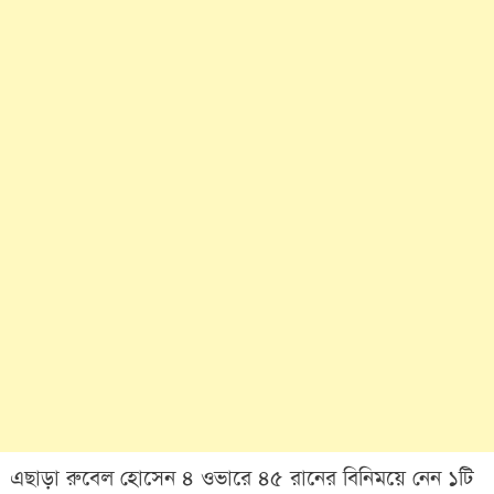
এছাড়া রুবেল হোসেন ৪ ওভারে ৪৫ রানের বিনিময়ে নেন ১টি