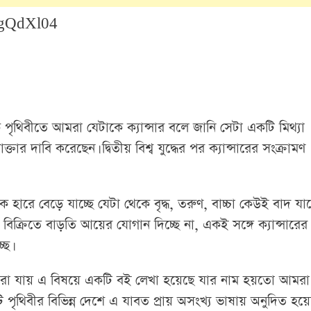
7gQdXl04
পৃথিবীতে আমরা যেটাকে ক্যান্সার বলে জানি সেটা একটি মিথ্যা
ার দাবি করেছেন। দ্বিতীয় বিশ্ব যুদ্ধের পর ক্যান্সারের সংক্রামণ
ক হারে বেড়ে যাচ্ছে যেটা থেকে বৃদ্ধ, তরুণ, বাচ্চা কেউই বাদ যাচ
ধ বিক্রিতে বাড়তি আয়ের যোগান দিচ্ছে না, একই সঙ্গে ক্যান্সারের
ছে।
ময় করা যায় এ বিষয়ে একটি বই লেখা হয়েছে যার নাম হয়তো আমরা
ি পৃথিবীর বিভিন্ন দেশে এ যাবত প্রায় অসংখ্য ভাষায় অনুদিত হয়ে