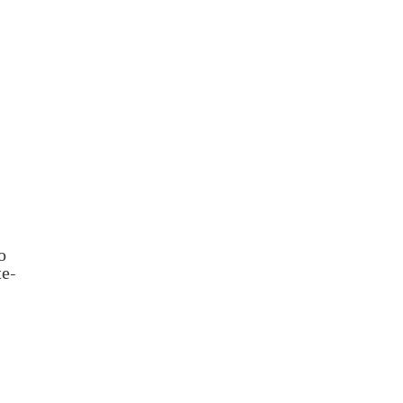
o
te-