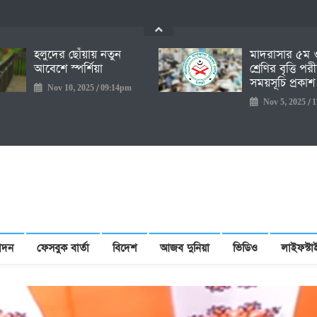
হলুদের ছোঁয়ায় নতুন
মাদরাসার ৫ম 
আবেশে স্পর্শিয়া
শ্রেণির বৃত্তি পরী
সময়সূচি প্রকাশ
Nov 10, 2025 / 09:14pm
Nov 5, 2025 / 
োদন
ফেসবুক বার্তা
বিদেশ
আজব দুনিয়া
ভিডিও
লাইফস্ট