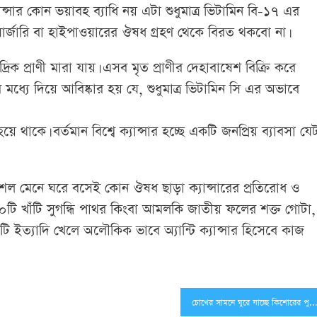
সার কোন ভয়াবহ ব্যাধি নয় এটা শুধুমাত্র ভিটামিন বি-১৭ এর
্জারি বা হাইপাওয়ারের ঔষধ গ্রহণ থেকে বিরত থকবো না।
্রিক প্রাণী মারা যায়। এসব মৃত প্রাণীর দেহাবাষেশ বিক্রি করে
্যে দিয়ে আবিষ্কার হয় যে, শুধুমাত্র ভিটামিন সি এর অভাবে
থাকে। বর্তমান বিশ্বে ক্যান্সার হচ্ছে একটি জনপ্রিয় ব্যাবসা যে
 কৌশল মেনে ঘরে বসেই কোন ঔষধ ছাড়া ক্যান্সারের প্রতিরোধ ও
 ২০টি খাঁটি সুগন্ধি পাথর কিংবা আমলকি জাতীয় ফলের শক্ত গোটা,
 ইত্যাদি খেলে অলৌকিক ভাবে অ্যান্টি ক্যান্সার হিসেবে কাজ
চোখের সামনে ঘুরে যাচ্ছে কিশোরের পুরো মাথা! (ভিড