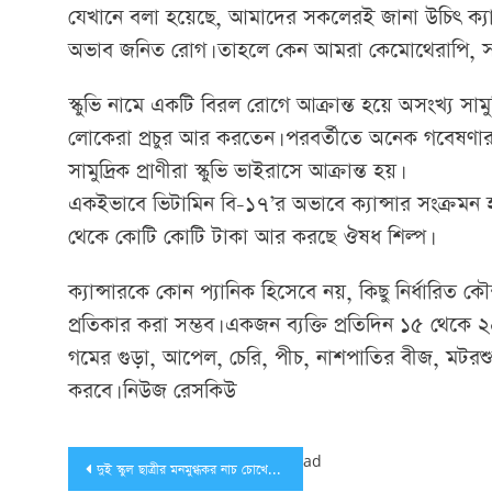
যেখানে বলা হয়েছে, আমাদের সকলেরই জানা উচিৎ ক্যান্
অভাব জনিত রোগ। তাহলে কেন আমরা কেমোথেরাপি, সার
স্কুভি নামে একটি বিরল রোগে আক্রান্ত হয়ে অসংখ্য সামুদ
লোকেরা প্রচুর আর করতেন। পরবর্তীতে অনেক গবেষণার মধ
সামুদ্রিক প্রাণীরা স্কুভি ভাইরাসে আক্রান্ত হয়।
একইভাবে ভিটামিন বি-১৭’র অভাবে ক্যান্সার সংক্রমন হয়ে 
থেকে কোটি কোটি টাকা আর করছে ঔষধ শিল্প।
ক্যান্সারকে কোন প্যানিক হিসেবে নয়, কিছু নির্ধারিত
প্রতিকার করা সম্ভব। একজন ব্যক্তি প্রতিদিন ১৫ থেকে
গমের গুড়া, আপেল, চেরি, পীচ, নাশপাতির বীজ, মটরশুটি
করবে। নিউজ রেসকিউ
Post
ad
দুই স্কুল ছাত্রীর মনমুগ্ধকর নাচ চোখের পলক পড়বে না… দেখুন ভিডিওটি