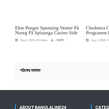
Ekte Penger Spenning Venter På
Cleobetra C
Noreg På Spinanga Casino Side
Programm F
Aug 2, 2026 / 01:43pm
এক্সক্লুসিভ
Aug 2, 2026 / 
পাঠকের মতামত
ABOUT BANGLALINE24
CATE