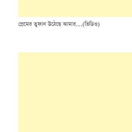
প্রেমের তুফান উঠেছে আমার…(ভিডিও)