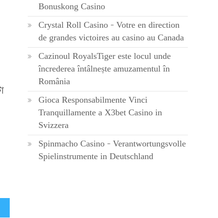
Bonuskong Casino
Crystal Roll Casino – Votre en direction
de grandes victoires au casino au Canada
Cazinoul RoyalsTiger este locul unde
încrederea întâlnește amuzamentul în
România
টা
Gioca Responsabilmente Vinci
Tranquillamente a X3bet Casino in
Svizzera
Spinmacho Casino – Verantwortungsvolle
Spielinstrumente in Deutschland
িও)