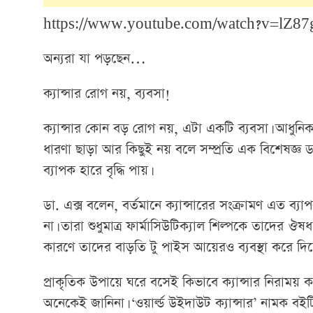
https://www.youtube.com/watch?v=lZ8
অন্যরা যা পড়ছেন…
ক্যান্সার রোগ নয়, ব্যবসা!
ক্যান্সার কোন বড় রোগ নয়, এটা একটি ব্যবসা। আধুনিক 
ধারণা ছাড়া আর কিছুই নয় বলে সম্প্রতি এক বিশেষজ্ঞ ডাক্ত
ব্যাপক হারে বৃদ্ধি পায়।
ডা. এক্স বলেন, বর্তমানে ক্যান্সারের সংক্রামণ এত ব্যাপ
না। তারা শুধুমাত্র ফার্মাসিউটিক্যাল শিল্পকে তাদের ঔষ
কারণে তাদের বাড়তি টু পাইস আয়েরও ব্যবস্থা করে দিচ্
প্রাকৃতিক উপায়ে ঘরে বসেই কিভাবে ক্যান্সার নিরা
অনেকেই জানিনা। ‘ওয়ার্ল্ড উইদাউট ক্যান্সার’ নামক বইট