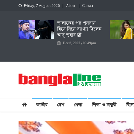
Friday, 7 August 2026
About
Contact
তালাকের পর পুনরায়
বিয়ে নিয়ে ব্যাখ্যা দিলেন
আবু ত্বহার স্ত্রী
Dec 6, 2025 / 09:49pm
Creative Daily News
জাতীয়
দেশ
খেলা
শিক্ষা ও চাকুরী
বিন