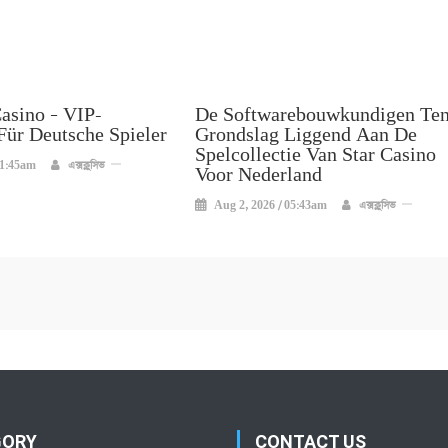
asino – VIP-
De Softwarebouwkundigen Te
ür Deutsche Spieler
Grondslag Liggend Aan De
Spelcollectie Van Star Casino
11:45am
এক্সক্লুসিভ
Voor Nederland
Aug 2, 2026 / 05:43am
এক্সক্লুসিভ
GORY
CONTACT US