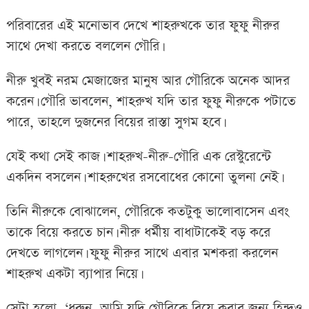
পরিবারের এই মনোভাব দেখে শাহরুখকে তার ফুফু নীরুর
সাথে দেখা করতে বললেন গৌরি।
নীরু খুবই নরম মেজাজের মানুষ আর গৌরিকে অনেক আদর
করেন। গৌরি ভাবলেন, শাহরুখ যদি তার ফুফু নীরুকে পটাতে
পারে, তাহলে দুজনের বিয়ের রাস্তা সুগম হবে।
যেই কথা সেই কাজ। শাহরুখ-নীরু-গৌরি এক রেস্টুরেন্টে
একদিন বসলেন। শাহরুখের রসবোধের কোনো তুলনা নেই।
তিনি নীরুকে বোঝালেন, গৌরিকে কতটুকু ভালোবাসেন এবং
তাকে বিয়ে করতে চান। নীরু ধর্মীয় বাধাটাকেই বড় করে
দেখতে লাগলেন। ফুফু নীরুর সাথে এবার মশকরা করলেন
শাহরুখ একটা ব্যাপার নিয়ে।
সেটা হলো, ‘ধরুন, আমি যদি গৌরিকে বিয়ে করার জন্য হিন্দুুও