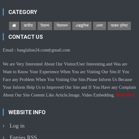
CATEGORY
জাতীয়
বিদেশ
বিনোদন
এক্সক্লুসিভ
খেলা
আজব দুনিয়া
CONTACT US
Email :
banglaline24.com@gmail.com
We are Very Interested About Our Visitor/User Interesting.and Was are
Want to Know Your Experience When You are Visiting Our Site.If You
Face any Problem When You Visiting Our Site.Please Inform Us Because
Your Inform Help Us to Improved Our Site and If You Have any Complain
About Our Site Content Like Article,Image, Video Embedding.
Read More
WEBSITE INFO
Log in
Entries
RSS