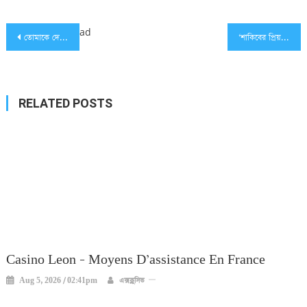
Post
ad
তোমাকে দেখলে আমার শিলার কথা মনে পড়ে: তিশাকে হ‌ুমায়ূন আহমেদ
‘শাকিবের প্রিয়তমা আমিই’
navigation
RELATED POSTS
Casino Leon – Moyens D’assistance En France
Aug 5, 2026 / 02:41pm
এক্সক্লুসিভ